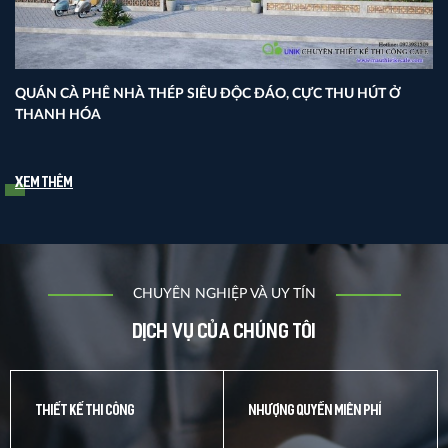
QUÁN CÀ PHÊ NHÀ THÉP SIÊU ĐỘC ĐÁO, CỰC THU HÚT Ở
THANH HÓA
Xem thêm
CHUYÊN NGHIỆP VÀ UY TÍN
Dịch vụ của chúng tôi
THIẾT KẾ THI CÔNG
NHƯỢNG QUYỀN MIỄN PHÍ