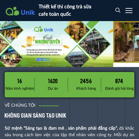
Thiết kế thi công trà sữa
cafe toàn quốc
16
1620
2456
874
Năm kinh nghiệm
Dự án
Khách hàng
Đánh giá hài lòng
VỀ CHÚNG TÔI
Không gian sáng tạo UNIK
Sứ mệnh “
Sáng tạo là đam mê , sản phẩm phải đẳng cấp”
,
đã khắc
sâu trong cách làm việc của tập thể nhân viên công ty. Mỗi dự án