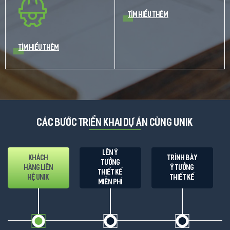
khấu khi kí qua UNIK
Tìm hiểu thêm
Tìm hiểu thêm
CÁC BƯỚC TRIỂN KHAI DỰ ÁN CÙNG UNIK
Lên ý
Khách
Trình bày
tưởng
hàng liên
ý tưởng
thiết kế
hệ UNIK
thiết kế
Miễn Phí