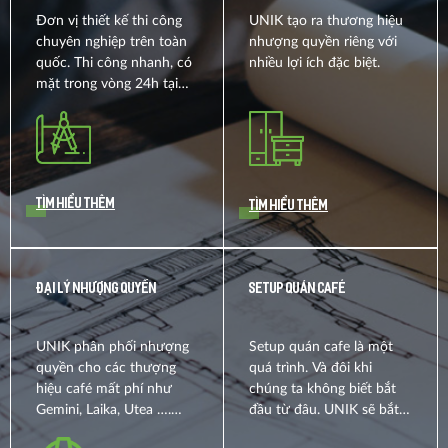
Đơn vị thiết kế thi công
UNIK tạo ra thương hiệu
chuyên nghiệp trên toàn
nhượng quyền riêng với
quốc. Thi công nhanh, có
nhiều lợi ích đặc biệt.
mặt trong vòng 24h tại
bất kì địa bàn nào trên tổ
quốc.
Tìm hiểu thêm
Tìm hiểu thêm
ĐẠI LÝ NHƯỢNG QUYỀN
SETUP QUÁN CAFÉ
UNIK phân phối nhượng
Setup quán cafe là một
quyền cho các thượng
quá trình. Và đôi khi
hiệu café mất phí như
chúng ta không biết bắt
Gemini, Laika, Utea ….
đầu từ đâu. UNIK sẽ bắt
Khách hàng được chiết
đầu cùng bạn