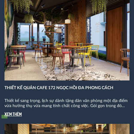
THIẾT KẾ QUÁN CAFE 172 NGỌC HỒI ĐA PHONG CÁCH
Thiết kế sang trọng, lịch sự dành tặng dân văn phòng một địa điểm
vừa hưởng thụ vừa mang tính chất công việc. Gói gọn trong đó
còn có thiết kế quán cafe 172 Ngọc Hồi đa phong cách. Nơi đây sẽ
Xem thêm
là điểm đến hứa hẹn sẽ làm hài lòng mọi vị khách khó tính nhất.