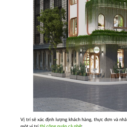
Vị trí sẽ xác định lượng khách hàng, thực đơn và nh
một vị trí
thi công quán cà phê
: