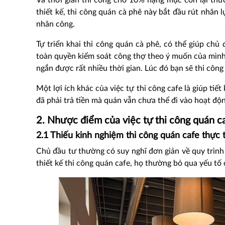
Và thời gian thi công cho 10% hạng mục còn lại thư
thiết kế, thi công quán cà phê này bắt đầu rút nhân 
nhân công.
Tự triển khai thi công quán cà phê, có thể giúp chủ
toàn quyền kiểm soát công thợ theo ý muốn của mình
ngắn được rất nhiều thời gian. Lúc đó bạn sẽ thi côn
Một lợi ích khác của việc tự thi công cafe là giúp ti
đã phải trả tiền mà quán vẫn chưa thể đi vào hoạt độ
2. Nhược điểm của việc tự thi công quán c
2.1 Thiếu kinh nghiệm thi công quán cafe thực 
Chủ đầu tư thường có suy nghĩ đơn giản về quy trình 
thiết kế thi công quán cafe, họ thường bỏ qua yếu tố