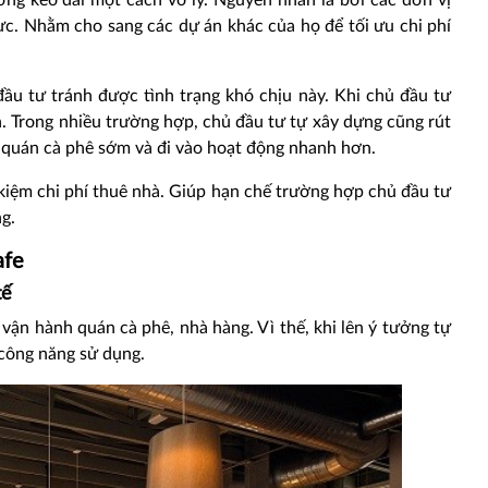
ờng kéo dài một cách vô lý. Nguyên nhân là bởi các đơn vị
lực. Nhằm cho sang các dự án khác của họ để tối ưu chi phí
 đầu tư tránh được tình trạng khó chịu này. Khi chủ đầu tư
. Trong nhiều trường hợp, chủ đầu tư tự xây dựng cũng rút
g quán cà phê sớm và đi vào hoạt động nhanh hơn.
ết kiệm chi phí thuê nhà. Giúp hạn chế trường hợp chủ đầu tư
ng.
afe
tế
vận hành quán cà phê, nhà hàng. Vì thế, khi lên ý tưởng tự
 công năng sử dụng.