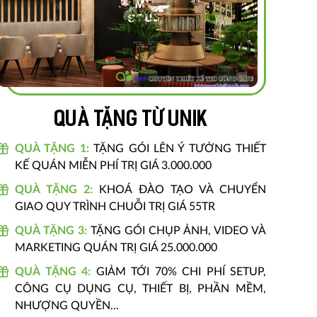
Quà tặng từ unik
QUÀ TẶNG 1:
TẶNG GÓI LÊN Ý TƯỞNG THIẾT
KẾ QUÁN MIỄN PHÍ TRỊ GIÁ 3.000.000
QUÀ TẶNG 2:
KHOÁ ĐÀO TẠO VÀ CHUYỂN
GIAO QUY TRÌNH CHUỖI TRỊ GIÁ 55TR
QUÀ TẶNG 3:
TẶNG GÓI CHỤP ẢNH, VIDEO VÀ
MARKETING QUÁN TRỊ GIÁ 25.000.000
QUÀ TẶNG 4:
GIẢM TỚI 70% CHI PHÍ SETUP,
CÔNG CỤ DỤNG CỤ, THIẾT BỊ, PHẦN MỀM,
NHƯỢNG QUYỀN...