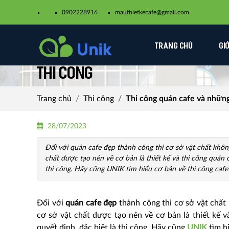
0902228916
mauthietkecafe@gmail.com​
TRANG CHỦ
GI
Thi công
Trang chủ
Thi công
Thi công quán cafe và những
28/07/2023
Đối với quán cafe đẹp thành công thì cơ sở vật chất khôn
chất được tạo nên về cơ bản là thiết kế và thi công quán 
thi công. Hãy cũng UNIK tìm hiểu cơ bản về thi công cafe
Đối với
quán cafe đẹp
thành công thì cơ sở vật chất
cơ sở vật chất được tạo nên về cơ bản là thiết kế 
quyết định, đặc biệt là thi công. Hãy cũng
UNIK
tìm hi