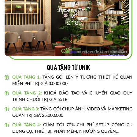
Quà tặng từ unik
QUÀ TẶNG 1:
TẶNG GÓI LÊN Ý TƯỞNG THIẾT KẾ QUÁN
MIỄN PHÍ TRỊ GIÁ 3.000.000
QUÀ TẶNG 2:
KHOÁ ĐÀO TẠO VÀ CHUYỂN GIAO QUY
TRÌNH CHUỖI TRỊ GIÁ 55TR
QUÀ TẶNG 3:
TẶNG GÓI CHỤP ẢNH, VIDEO VÀ MARKETING
QUÁN TRỊ GIÁ 25.000.000
QUÀ TẶNG 4:
GIẢM TỚI 70% CHI PHÍ SETUP, CÔNG CỤ
DỤNG CỤ, THIẾT BỊ, PHẦN MỀM, NHƯỢNG QUYỀN...