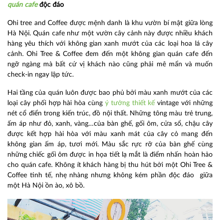
quán cafe
độc đáo
Ohi tree and Coffee được mệnh danh là khu vườn bí mật giữa lòng
Hà Nội. Quán cafe như một vườn cây cảnh này được nhiều khách
hàng yêu thích với không gian xanh mướt của các loại hoa lá cây
cảnh. Ohi Tree & Coffee đem đến một không gian quán cafe đến
ngỡ ngàng mà bất cứ vị khách nào cũng phải mê mẩn và muốn
check-in ngay lập tức.
Hai tầng của quán luôn được bao phủ bởi màu xanh mướt của các
loại cây phối hợp hài hòa cùng
ý tưởng thiết kế
vintage với những
nét cổ điển trong kiến trúc, đồ nội thất. Những tông màu trẻ trung,
ấm áp như đỏ, xanh, vàng…của bàn ghế, gối ôm, cửa sổ, chậu cây
được kết hợp hài hòa với màu xanh mát của cây cỏ mang đến
không gian ấm áp, tươi mới. Màu sắc rực rỡ của bàn ghế cùng
những chiếc gối ôm được in họa tiết lạ mắt là điểm nhấn hoàn hảo
cho quán cafe. Không ít khách hàng bị thu hút bởi một Ohi Tree &
Coffee tinh tế, nhẹ nhàng nhưng không kém phần độc đáo giữa
một Hà Nội ồn ào, xô bồ.