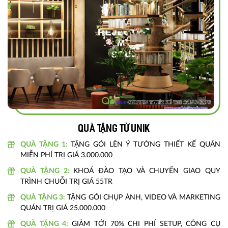
Quà tặng từ unik
QUÀ TẶNG 1:
TẶNG GÓI LÊN Ý TƯỞNG THIẾT KẾ QUÁN
MIỄN PHÍ TRỊ GIÁ 3.000.000
QUÀ TẶNG 2:
KHOÁ ĐÀO TẠO VÀ CHUYỂN GIAO QUY
TRÌNH CHUỖI TRỊ GIÁ 55TR
QUÀ TẶNG 3:
TẶNG GÓI CHỤP ẢNH, VIDEO VÀ MARKETING
QUÁN TRỊ GIÁ 25.000.000
QUÀ TẶNG 4:
GIẢM TỚI 70% CHI PHÍ SETUP, CÔNG CỤ