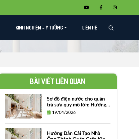
KINH NGHIỆM - Ý TƯỞNG
LIÊN HỆ
Bài viết liên quan
Sơ đồ điện nước cho quán
trà sữa quy mô lớn: Hướng
dẫn chi tiết và bản vẽ miễn
19/04/2026
phí
Hướng Dẫn Cải Tạo Nhà