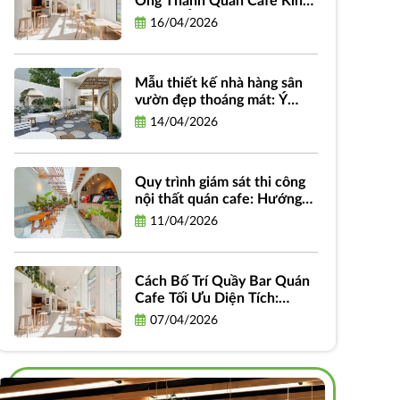
Ống Thành Quán Cafe Kinh
Doanh: Ý Tưởng, Quy Trình
16/04/2026
Và Chi Phí
Mẫu thiết kế nhà hàng sân
vườn đẹp thoáng mát: Ý
tưởng, phong cách và hình
14/04/2026
ảnh truyền cảm hứng
Quy trình giám sát thi công
nội thất quán cafe: Hướng
dẫn chi tiết từ A-Z dành cho
11/04/2026
chủ đầu tư
Cách Bố Trí Quầy Bar Quán
Cafe Tối Ưu Diện Tích:
Hướng Dẫn Thiết Kế Hiệu
07/04/2026
Quả và Thực Tiễn