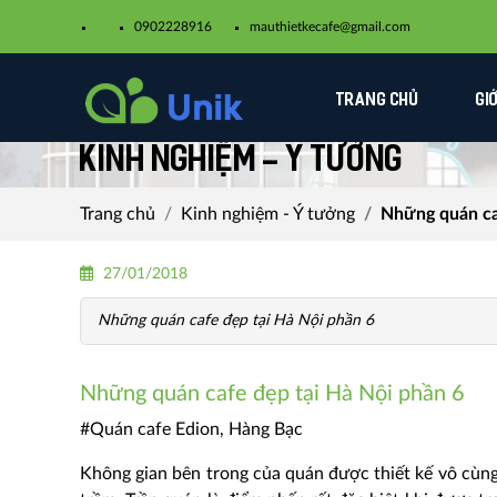
0902228916
mauthietkecafe@gmail.com​
TRANG CHỦ
GI
Kinh nghiệm - Ý tưởng
Trang chủ
Kinh nghiệm - Ý tưởng
Những quán ca
27/01/2018
Những quán cafe đẹp tại Hà Nội phần 6
Những quán cafe đẹp tại Hà Nội phần 6
#Quán cafe Edion, Hàng Bạc
Không gian bên trong của quán được thiết kế vô cùng