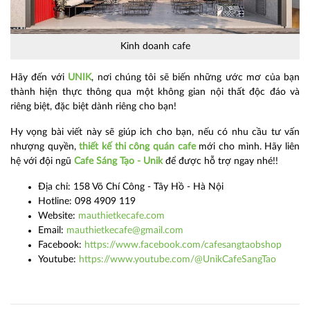
Kinh doanh cafe
Hãy đến với
UNIK
, nơi chúng tôi sẽ biến những ước mơ của bạn
thành hiện thực thông qua một không gian nội thất độc đáo và
riêng biệt, đặc biệt dành riêng cho bạn!
Hy vọng bài viết này sẽ giúp ich cho bạn, nếu có nhu cầu tư vấn
nhượng quyền,
thiết kế thi công quán cafe
mới cho mình. Hãy liên
hệ với đội ngũ
Cafe Sáng Tạo - Unik
để được hỗ trợ ngay nhé!!
Địa chỉ: 158 Võ Chí Công - Tây Hồ - Hà Nội
Hotline: 098 4909 119
Website:
mauthietkecafe.com
Email:
mauthietkecafe@gmail.com​
Facebook:
https://www.facebook.com/cafesangtaobshop
Youtube:
https://www.youtube.com/@UnikCafeSangTao