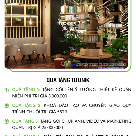
Quà tặng từ unik
QUÀ TẶNG 1:
TẶNG GÓI LÊN Ý TƯỞNG THIẾT KẾ QUÁN
MIỄN PHÍ TRỊ GIÁ 3.000.000
QUÀ TẶNG 2:
KHOÁ ĐÀO TẠO VÀ CHUYỂN GIAO QUY
TRÌNH CHUỖI TRỊ GIÁ 55TR
QUÀ TẶNG 3:
TẶNG GÓI CHỤP ẢNH, VIDEO VÀ MARKETING
QUÁN TRỊ GIÁ 25.000.000