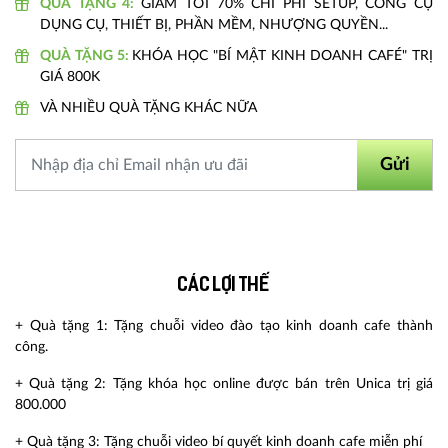
QUÀ TẶNG 4:
GIẢM TỚI 70% CHI PHÍ SETUP, CÔNG CỤ
DỤNG CỤ, THIẾT BỊ, PHẦN MỀM, NHƯỢNG QUYỀN...
QUÀ TẶNG 5:
KHÓA HỌC "BÍ MẬT KINH DOANH CAFÉ" TRỊ
GIÁ 800K
VÀ NHIỀU QUÀ TẶNG KHÁC NỮA
Gửi
Các lợi thế
+ Quà tặng 1: Tặng chuỗi video đào tạo kinh doanh cafe thành
công.
+ Quà tặng 2: Tặng khóa học online được bán trên Unica trị giá
800.000
+ Quà tặng 3: Tặng chuỗi video bí quyết kinh doanh cafe miễn phí