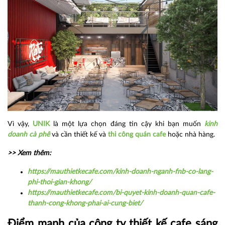
Vì vậy,
UNIK
là một lựa chọn đáng tin cậy khi bạn muốn
kinh
doanh cà phê
và cần thiết kế và
thi công quán cafe
hoặc nhà hàng.
>> Xem thêm:
https://mauthietkecafe.com/kinh-doanh-nganh-fnb-co-lang-
phi-thoi-gian-khong/
https://mauthietkecafe.com/bi-quyet-kinh-doanh-quan-cafe-
thanh-cong-khong-phai-ai-cung-biet/
Điểm mạnh của
công ty thiết kế cafe sáng