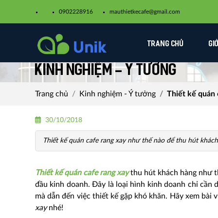
0902228916
mauthietkecafe@gmail.com​
TRANG CHỦ
GI
Kinh nghiệm - Ý tưởng
Trang chủ
Kinh nghiệm - Ý tưởng
Thiết kế quán 
30/10/2018
Thiết kế quán cafe rang xay như thế nào để thu hút khác
Thiết kế quán cafe rang xay
thu hút khách hàng như t
đầu kinh doanh. Đây là loại hình kinh doanh chỉ cần 
mà dẫn đến việc thiết kế gặp khó khăn. Hãy xem bài 
xay
nhé!