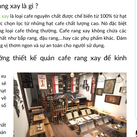
ng xay là gì ?
 xay
là loại cafe nguyên chất được chế biến từ 100% từ hạt
c chọn lọc từ những hạt cafe chất lượng cao. Nó đặc biệt
g loại cafe thông thường. Cafe rang xay không chứa các
 chất như bắp rang, đậu rang,…hay các phụ phẩm khác. Đảm
g vị thơm ngon và sự an toàn cho người sử dụng.
ng thiết kế quán cafe rang xay để kinh
 xu
 sẽ
hạt
 về
 số
hất
uán