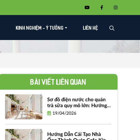
KINH NGHIỆM - Ý TƯỞNG
LIÊN HỆ
Bài viết liên quan
Sơ đồ điện nước cho quán
trà sữa quy mô lớn: Hướng
dẫn chi tiết và bản vẽ miễn
19/04/2026
phí
Hướng Dẫn Cải Tạo Nhà