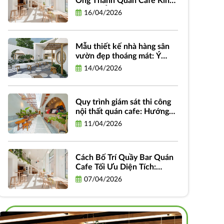
Ống Thành Quán Cafe Kinh
Doanh: Ý Tưởng, Quy Trình
16/04/2026
Và Chi Phí
Mẫu thiết kế nhà hàng sân
vườn đẹp thoáng mát: Ý
tưởng, phong cách và hình
14/04/2026
ảnh truyền cảm hứng
Quy trình giám sát thi công
nội thất quán cafe: Hướng
dẫn chi tiết từ A-Z dành cho
11/04/2026
chủ đầu tư
Cách Bố Trí Quầy Bar Quán
Cafe Tối Ưu Diện Tích:
Hướng Dẫn Thiết Kế Hiệu
07/04/2026
Quả và Thực Tiễn