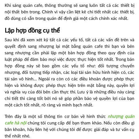
Khi sáng quán cafe, thông thường sẽ sang luôn tất cả các thiết bị
nội thất bên trong. Chính vì vậy cần liệt kê chi tiết nhất các thiết bị,
đồ dùng có sẵn trong quán để định giá một cách chính xác nhất.
Lập hợp đồng cụ thể
Sau khi đã xem xét kỹ tất cả các yếu tố, tất cả các vấn đề trên và
quyết định sang nhượng lại mặt bằng quán cafe thì bạn và bên
sang nhượng cần phải lập một bản hợp đồng theo quy định của
luật pháp để đảm bảo mọi việc được thực hiện tốt nhất. Trong bản
hợp đồng này sẽ bao gồm các yếu tố như: đối tượng chuyển
nhượng, đối tượng tiếp nhận, các loại tài sản hữu hình hiện có, các
tài sản vô hình… Ngoài ra còn có các điều khoản được phép thực
hiện và không được phép thực hiện trên mặt bằng này, quyền lợi
và nghĩa vụ của đôi bên cần thực thi. Lưu ý là những điều này càng
chi tiết thì càng tốt bởi nó sẽ góp phần bảo vệ quyền lợi của bạn
một cách tốt nhất, rõ ràng và minh bạch nhất.
Trên đây là một số thông tin cơ bản về hình thức
nhượng quán
cafe hà nội
chúng tôi cung cấp để bạn tham khảo. Nếu còn điều gì
băn khoăn, hãy liên hệ với chúng tôi để được giải đáp và tư vấn cụ
thể nhất nhé.