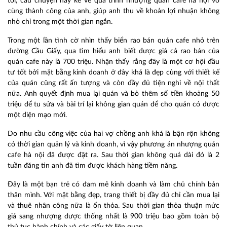
tôi, câu chuyện này kể về quá trình n
hượng quán cafe hà nội
vô
cùng thành công của anh, giúp anh thu về khoản lợi nhuận không
nhỏ chỉ trong một thời gian ngắn.
Trong một lần tình cờ nhìn thấy biển rao bán quán cafe nhỏ trên
đường Cầu Giấy, qua tìm hiểu anh biết được giá cả rao bán của
quán cafe này là 700 triệu. Nhận thấy rằng đây là một cơ hội đầu
tư tốt bởi mặt bằng kinh doanh ở đây khá là đẹp cùng với thiết kế
của quán cũng rất ấn tượng và còn đầy đủ tiện nghi về nội thất
nữa. Anh quyết định mua lại quán và bỏ thêm số tiền khoảng 50
triệu để tu sửa và bài trí lại không gian quán để cho quán có được
một diện mạo mới.
Do nhu cầu công việc của hai vợ chồng anh khá là bận rộn không
có thời gian quản lý và kinh doanh, vì vậy phương án nhượng quán
cafe hà nội đã được đặt ra. Sau thời gian không quá dài đó là 2
tuần đăng tin anh đã tìm được khách hàng tiềm năng.
Đây là một bạn trẻ có đam mê kinh doanh và làm chủ chính bản
thân mình. Với mặt bằng đẹp, trang thiết bị đầy đủ chỉ cần mua lại
và thuê nhân công nữa là ổn thỏa. Sau thời gian thỏa thuận mức
giá sang nhượng được thống nhất là 900 triệu bao gồm toàn bộ