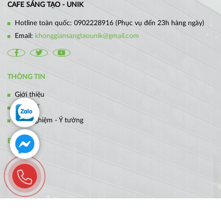
CAFE SÁNG TẠO - UNIK
Hotline toàn quốc:
0902228916
(Phục vụ đến 23h hàng ngày)
Email:
khonggiansangtaounik@gmail.com
THÔNG TIN
Giới thiệu
Thiết kế
Kinh nghiệm - Ý tưởng
BẢN ĐỒ