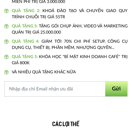
MIỄN PHÍ TRỊ GIÁ 3.000.000
QUÀ TẶNG 2:
KHOÁ ĐÀO TẠO VÀ CHUYỂN GIAO QUY
TRÌNH CHUỖI TRỊ GIÁ 55TR
QUÀ TẶNG 3:
TẶNG GÓI CHỤP ẢNH, VIDEO VÀ MARKETING
QUÁN TRỊ GIÁ 25.000.000
QUÀ TẶNG 4:
GIẢM TỚI 70% CHI PHÍ SETUP, CÔNG CỤ
DỤNG CỤ, THIẾT BỊ, PHẦN MỀM, NHƯỢNG QUYỀN...
QUÀ TẶNG 5:
KHÓA HỌC "BÍ MẬT KINH DOANH CAFÉ" TRỊ
GIÁ 800K
VÀ NHIỀU QUÀ TẶNG KHÁC NỮA
Gửi
Các lợi thế