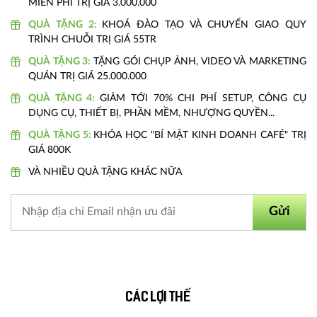
MIỄN PHÍ TRỊ GIÁ 3.000.000
QUÀ TẶNG 2:
KHOÁ ĐÀO TẠO VÀ CHUYỂN GIAO QUY
TRÌNH CHUỖI TRỊ GIÁ 55TR
QUÀ TẶNG 3:
TẶNG GÓI CHỤP ẢNH, VIDEO VÀ MARKETING
QUÁN TRỊ GIÁ 25.000.000
QUÀ TẶNG 4:
GIẢM TỚI 70% CHI PHÍ SETUP, CÔNG CỤ
DỤNG CỤ, THIẾT BỊ, PHẦN MỀM, NHƯỢNG QUYỀN...
QUÀ TẶNG 5:
KHÓA HỌC "BÍ MẬT KINH DOANH CAFÉ" TRỊ
GIÁ 800K
VÀ NHIỀU QUÀ TẶNG KHÁC NỮA
Gửi
Các lợi thế