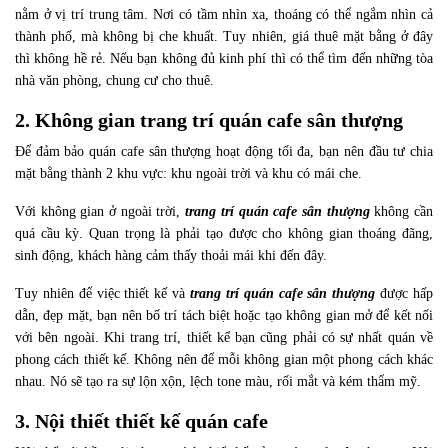
nằm ở vị trí trung tâm. Nơi có tầm nhìn xa, thoáng có thể ngắm nhìn cả
thành phố, mà không bị che khuất. Tuy nhiên, giá thuê mặt bằng ở đây
thì không hề rẻ. Nếu bạn không đủ kinh phí thì có thể tìm đến những tòa
nhà văn phòng, chung cư cho thuê.
2. Không gian trang trí quán cafe sân thượng
Để đảm bảo quán cafe sân thượng hoạt động tối đa, bạn nên đầu tư chia
mặt bằng thành 2 khu vực: khu ngoài trời và khu có mái che.
Với không gian ở ngoài trời,
trang trí quán cafe sân thượng
không cần
quá cầu kỳ. Quan trọng là phải tạo được cho không gian thoáng đãng,
sinh động, khách hàng cảm thấy thoải mái khi đến đây.
Tuy nhiên để việc thiết kế và
trang trí quán cafe sân thượng
được hấp
dẫn, đẹp mặt, bạn nên bố trí tách biệt hoặc tạo không gian mở để kết nối
với bên ngoài. Khi trang trí, thiết kế bạn cũng phải có sự nhất quán về
phong cách thiết kế. Không nên để mỗi không gian một phong cách khác
nhau. Nó sẽ tạo ra sự lộn xộn, lệch tone màu, rối mắt và kém thẩm mỹ.
3. Nội thiết thiết kế quán cafe