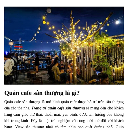
Quán cafe sân thượng là gì?
Quán cafe sân thượng là mô hình quán cafe được bố trí trên sân thượng
của các tòa nhà.
Trang trí quán cafe sân thượng
sẽ mang đến cho khách
hàng cảm giác thư thái, thoải mái, yên bình, được tận hưởng bầu không
khí trong lành. Đây là một trải nghiệm vô cùng mới mẻ đối với khách
hàng. View sân thượng phải có tầm nhìn bao quát đường phố. Giúp