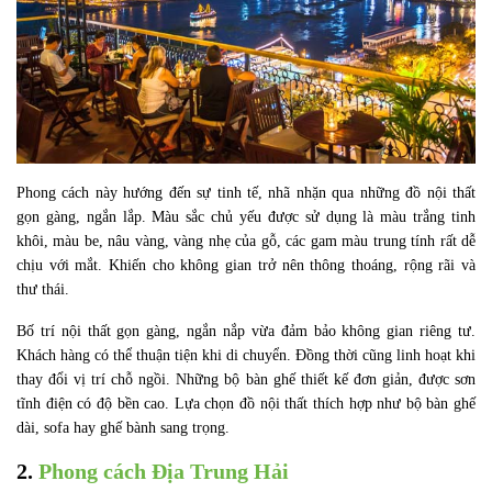
Phong cách này hướng đến sự tinh tế, nhã nhặn qua những đồ nội thất
gọn gàng, ngắn lắp. Màu sắc chủ yếu được sử dụng là màu trắng tinh
khôi, màu be, nâu vàng, vàng nhẹ của gỗ, các gam màu trung tính rất dễ
chịu với mắt. Khiến cho không gian trở nên thông thoáng, rộng rãi và
thư thái.
Bố trí nội thất gọn gàng, ngắn nắp vừa đảm bảo không gian riêng tư.
Khách hàng có thể thuận tiện khi di chuyển. Đồng thời cũng linh hoạt khi
thay đổi vị trí chỗ ngồi. Những bộ bàn ghế thiết kế đơn giản, được sơn
tĩnh điện có độ bền cao. Lựa chọn đồ nội thất thích hợp như bộ bàn ghế
dài, sofa hay ghế bành sang trọng.
2.
Phong cách Địa Trung Hải