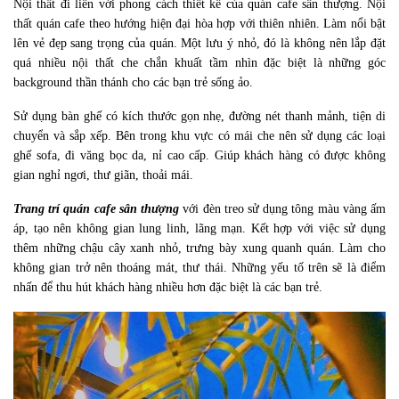
Nội thất đi liền với phong cách thiết kế của quán cafe sân thượng. Nội
thất quán cafe theo hướng hiện đại hòa hợp với thiên nhiên. Làm nổi bật
lên vẻ đẹp sang trọng của quán. Một lưu ý nhỏ, đó là không nên lắp đặt
quá nhiều nội thất che chắn khuất tầm nhìn đặc biệt là những góc
background thần thánh cho các bạn trẻ sống ảo.
Sử dụng bàn ghế có kích thước gọn nhẹ, đường nét thanh mảnh, tiện di
chuyển và sắp xếp. Bên trong khu vực có mái che nên sử dụng các loại
ghế sofa, đi văng bọc da, nỉ cao cấp. Giúp khách hàng có được không
gian nghỉ ngơi, thư giãn, thoải mái.
Trang trí quán cafe sân thượng
với đèn treo sử dụng tông màu vàng ấm
áp, tạo nên không gian lung linh, lãng mạn. Kết hợp với việc sử dụng
thêm những chậu cây xanh nhỏ, trưng bày xung quanh quán. Làm cho
không gian trở nên thoáng mát, thư thái. Những yếu tố trên sẽ là điểm
nhấn để thu hút khách hàng nhiều hơn đặc biệt là các bạn trẻ.