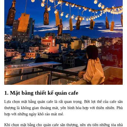
1. Mặt bằng thiết kế quán cafe
Lựa chọn mặt bằng quán cafe là rất quan trọng. Bởi lợi thế của cafe sân
thượng là không gian thoáng mát, yên bình hòa hợp với thiên nhiên. Phù
hợp với những ngày khô ráo mát mẻ.
Khi chọn mặt bằng cho quán cafe sân thượng, nên ưu tiên những tòa nhà