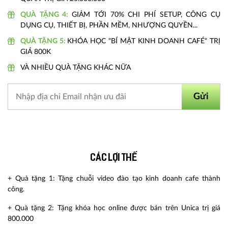
QUÀ TẶNG 4:
GIẢM TỚI 70% CHI PHÍ SETUP, CÔNG CỤ
DỤNG CỤ, THIẾT BỊ, PHẦN MỀM, NHƯỢNG QUYỀN...
QUÀ TẶNG 5:
KHÓA HỌC "BÍ MẬT KINH DOANH CAFÉ" TRỊ
GIÁ 800K
VÀ NHIỀU QUÀ TẶNG KHÁC NỮA
Gửi
Các lợi thế
+ Quà tặng 1: Tặng chuỗi video đào tạo kinh doanh cafe thành
công.
+ Quà tặng 2: Tặng khóa học online được bán trên Unica trị giá
800.000