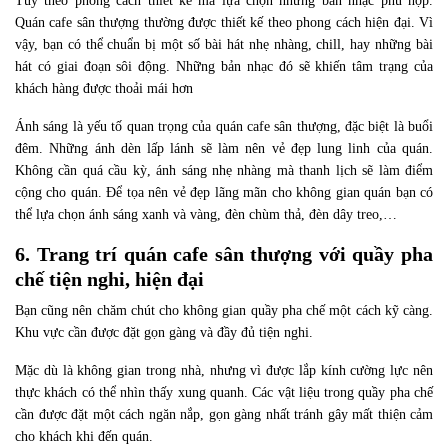
Tùy theo phong cách thiết kế mà lựa chọn những bản nhạc phù hợp.
Quán cafe sân thượng thường được thiết kế theo phong cách hiện đại. Vì
vậy, bạn có thể chuẩn bị một số bài hát nhẹ nhàng, chill, hay những bài
hát có giai đoạn sôi động. Những bản nhạc đó sẽ khiến tâm trạng của
khách hàng được thoải mái hơn
Ánh sáng là yếu tố quan trọng của quán cafe sân thượng, đặc biệt là buổi
đêm. Những ánh dèn lấp lánh sẽ làm nên vẻ đẹp lung linh của quán.
Không cần quá cầu kỳ, ánh sáng nhẹ nhàng mà thanh lịch sẽ làm điểm
cộng cho quán. Để tọa nên vẻ đẹp lãng mãn cho không gian quán bạn có
thể lựa chọn ánh sáng xanh và vàng, đèn chùm thả, đèn dây treo,…
6. Trang trí quán cafe sân thượng với quầy pha
chế tiện nghi, hiện đại
Bạn cũng nên chăm chút cho không gian quầy pha chế một cách kỹ càng.
Khu vực cần được đặt gọn gàng và đầy đủ tiện nghi.
Mặc dù là không gian trong nhà, nhưng vì được lắp kính cường lực nên
thực khách có thể nhìn thấy xung quanh. Các vật liệu trong quầy pha chế
cần được đặt một cách ngăn nắp, gọn gàng nhất tránh gây mất thiện cảm
cho khách khi đến quán.