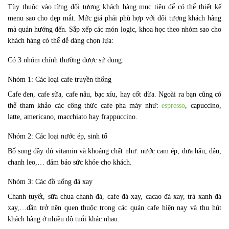
Tùy thuộc vào từng đối tượng khách hàng mục tiêu để có thể thiết kế
menu sao cho đẹp mắt. Mức giá phải phù hợp với đối tượng khách hàng
mà quán hướng đến. Sắp xếp các món logic, khoa học theo nhóm sao cho
khách hàng có thể dễ dàng chọn lựa:
Có 3 nhóm chính thường được sử dung:
Nhóm 1: Các loại cafe truyền thống
Cafe đen, cafe sữa, cafe nâu, bạc xỉu, hay cốt dừa. Ngoài ra bạn cũng có
thể tham khảo các công thức cafe pha máy như:
espresso
, capuccino,
latte, americano, macchiato hay frappuccino.
Nhóm 2: Các loại nước ép, sinh tố
Bổ sung đầy đủ vitamin và khoáng chất như: nước cam ép, dưa hấu, dâu,
chanh leo,… đảm bảo sức khỏe cho khách.
Nhóm 3: Các đồ uống đá xay
Chanh tuyết, sữa chua chanh đá, cafe đá xay, cacao đá xay, trà xanh đá
xay,…dần trở nên quen thuộc trong các quán cafe hiện nay và thu hút
khách hàng ở nhiều độ tuổi khác nhau.