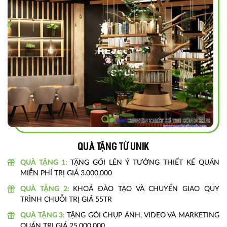
Quà tặng từ unik
QUÀ TẶNG 1:
TẶNG GÓI LÊN Ý TƯỞNG THIẾT KẾ QUÁN
MIỄN PHÍ TRỊ GIÁ 3.000.000
QUÀ TẶNG 2:
KHOÁ ĐÀO TẠO VÀ CHUYỂN GIAO QUY
TRÌNH CHUỖI TRỊ GIÁ 55TR
QUÀ TẶNG 3:
TẶNG GÓI CHỤP ẢNH, VIDEO VÀ MARKETING
QUÁN TRỊ GIÁ 25.000.000