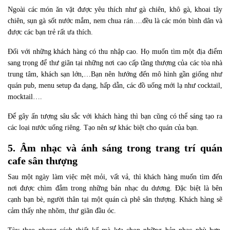
Ngoài các món ăn vặt được yêu thích như gà chiên, khô gà, khoai tây
chiên, sụn gà sốt nước mắm, nem chua rán….đều là các món bình dân và
được các bạn trẻ rất ưa thích.
Đối với những khách hàng có thu nhập cao. Họ muốn tìm một địa điểm
sang trọng để thư giãn tại những nơi cao cấp tầng thượng của các tòa nhà
trung tâm, khách sạn lớn,…Bạn nên hướng đến mô hình gần giống như
quán pub, menu setup đa dạng, hấp dẫn, các đồ uống mới lạ như cocktail,
mocktail….
Để gây ấn tượng sâu sắc với khách hàng thì bạn cũng có thể sáng tạo ra
các loại nước uống riêng. Tạo nên sự khác biệt cho quán của bạn.
5. Âm nhạc và ánh sáng trong trang trí quán
cafe sân thượng
Sau một ngày làm việc mệt mỏi, vất vả, thì khách hàng muốn tìm đến
nơi được chìm đắm trong những bản nhạc du dương. Đặc biệt là bên
cạnh bạn bè, người thân tại một quán cà phê sân thượng. Khách hàng sẽ
cảm thấy nhẹ nhõm, thư giãn đầu óc.