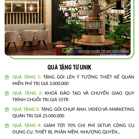
Quà tặng từ unik
QUÀ TẶNG 1:
TẶNG GÓI LÊN Ý TƯỞNG THIẾT KẾ QUÁN
MIỄN PHÍ TRỊ GIÁ 3.000.000
QUÀ TẶNG 2:
KHOÁ ĐÀO TẠO VÀ CHUYỂN GIAO QUY
TRÌNH CHUỖI TRỊ GIÁ 55TR
QUÀ TẶNG 3:
TẶNG GÓI CHỤP ẢNH, VIDEO VÀ MARKETING
QUÁN TRỊ GIÁ 25.000.000
QUÀ TẶNG 4:
GIẢM TỚI 70% CHI PHÍ SETUP, CÔNG CỤ
DỤNG CỤ, THIẾT BỊ, PHẦN MỀM, NHƯỢNG QUYỀN...