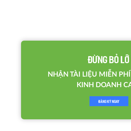
ĐỪNG BỎ LỠ
NHẬN TÀI LIỆU MIỄN PH
KINH DOANH C
ĐĂNG KÝ NGAY