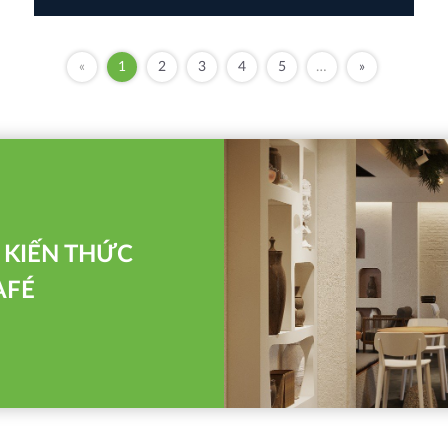
«
1
2
3
4
5
…
»
Í KIẾN THỨC
AFÉ