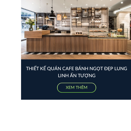
THIẾT KẾ QUÁN CAFE BÁNH NGỌT ĐẸP LUNG
LINH ẤN TƯỢNG
XEM THÊM