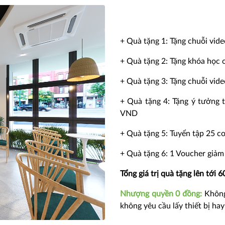
+ Quà tặng 1: Tặng chuỗi vid
+ Quà tặng 2: Tặng khóa học o
+ Quà tặng 3: Tặng chuỗi vide
+ Quà tặng 4: Tặng ý tưởng t
VND
+ Quà tặng 5: Tuyển tập 25 c
+ Quà tặng 6: 1 Voucher giảm
Tổng giá trị quà tặng lên tới 6
Nhượng quyền 0 đồng:
Không
không yêu cầu lấy thiết bị hay