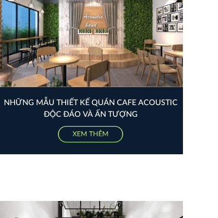
NHỮNG MẪU THIẾT KẾ QUÁN CAFE ACOUSTIC
ĐỘC ĐÁO VÀ ẤN TƯỢNG
XEM THÊM