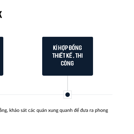
K
Kí hợp đồng
thiết kế , thi
công
 bằng, khảo sát các quán xung quanh để đưa ra phong