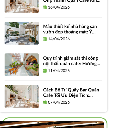
Ống Thành Quán Cafe Kinh
Doanh: Ý Tưởng, Quy Trình
16/04/2026
Và Chi Phí
Mẫu thiết kế nhà hàng sân
vườn đẹp thoáng mát: Ý
tưởng, phong cách và hình
14/04/2026
ảnh truyền cảm hứng
Quy trình giám sát thi công
nội thất quán cafe: Hướng
dẫn chi tiết từ A-Z dành cho
11/04/2026
chủ đầu tư
Cách Bố Trí Quầy Bar Quán
Cafe Tối Ưu Diện Tích:
Hướng Dẫn Thiết Kế Hiệu
07/04/2026
Quả và Thực Tiễn