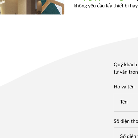
không yêu cầu lấy thiết bị hay
Quý khách v
tư vấn tron
Họ và tên
Số điện tho