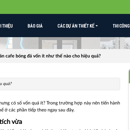
ỚI THIỆU
BÁO GIÁ
CÁC DỰ ÁN THIẾT KẾ
THI CÔNG
n cafe bóng đá vốn ít như thế nào cho hiệu quả?
u quả?
ưng có số vốn quá ít? Trong trường hợp này nên tiến hành
ể ở các phần tiếp theo ngay sau đây.
tích vừa