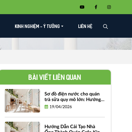
KINH NGHIỆM - Ý TƯỞNG
LIÊN HỆ
Bài viết liên quan
Sơ đồ điện nước cho quán
trà sữa quy mô lớn: Hướng
dẫn chi tiết và bản vẽ miễn
19/04/2026
phí
Hướng Dẫn Cải Tạo Nhà