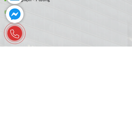
BẢN ĐỒ
FANPAGE
© 2026 © Copyright by mauthietkecafe.com. All rights reserved.