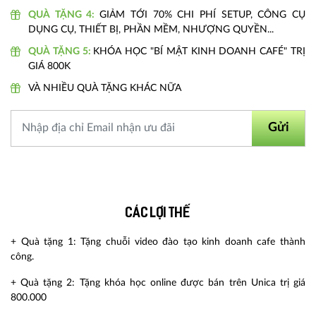
QUÀ TẶNG 4:
GIẢM TỚI 70% CHI PHÍ SETUP, CÔNG CỤ
DỤNG CỤ, THIẾT BỊ, PHẦN MỀM, NHƯỢNG QUYỀN...
QUÀ TẶNG 5:
KHÓA HỌC "BÍ MẬT KINH DOANH CAFÉ" TRỊ
GIÁ 800K
VÀ NHIỀU QUÀ TẶNG KHÁC NỮA
Gửi
Các lợi thế
+ Quà tặng 1: Tặng chuỗi video đào tạo kinh doanh cafe thành
công.
+ Quà tặng 2: Tặng khóa học online được bán trên Unica trị giá
800.000