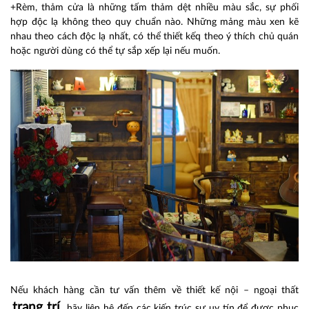
+Rèm, thảm cửa là những tấm thảm dệt nhiều màu sắc, sự phối
hợp độc lạ không theo quy chuẩn nào. Những mảng màu xen kẽ
nhau theo cách độc lạ nhất, có thể thiết kếq theo ý thích chủ quán
hoặc người dùng có thể tự sắp xếp lại nếu muốn.
Nếu khách hàng cần tư vấn thêm về thiết kế nội – ngoại thất
trang trí
,
hãy liên hệ đến các kiến trúc sư uy tín để được phục