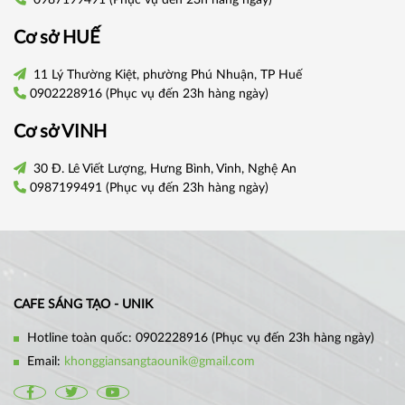
0987199491
(Phục vụ đến 23h hàng ngày)
Cơ sở
HUẾ
11 Lý Thường Kiệt, phường Phú Nhuận, TP Huế
0902228916
(Phục vụ đến 23h hàng ngày)
Cơ sở VINH
30 Đ. Lê Viết Lượng, Hưng Bình, Vinh, Nghệ An
0987199491
(Phục vụ đến 23h hàng ngày)
CAFE SÁNG TẠO - UNIK
Hotline toàn quốc:
0902228916
(Phục vụ đến 23h hàng ngày)
Email:
khonggiansangtaounik@gmail.com