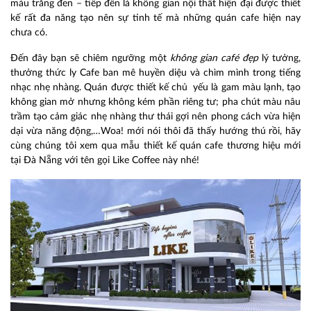
màu trắng đen – tiếp đến là không gian nội thất hiện đại được thiết
kế rất đa năng tạo nên sự tinh tế mà những quán cafe hiện nay
chưa có.
Đến đây bạn sẽ chiêm ngưỡng một
không gian café đ
ẹ
p
lý tưởng,
thưởng thức ly Cafe ban mê huyền diệu và chìm mình trong tiếng
nhạc nhẹ nhàng. Quán được thiết kế chủ yếu là gam màu lạnh, tạo
không gian mở nhưng không kém phần riêng tư; pha chút màu nâu
trầm tạo cảm giác nhẹ nhàng thư thái gợi nên phong cách vừa hiện
dại vừa năng động,…Woa! mới nói thôi đã thấy hướng thú rồi, hãy
cùng chúng tôi xem qua mẫu thiết kế quán cafe thương hiệu mới
tại Đà Nẵng với tên gọi Like Coffee này nhé!