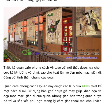
nhìn của khách hàng ngay từ phía xa.
Thiết kế quán cafe phong cách Vintage
với nội thất được lựa chọn
cực kỳ kỹ lưỡng và tỉ mỉ, sao cho toát lên vẻ đẹp mộc mạc, giản dị,
đúng với tinh thần chung của quán.
Quán cafe phong cách Hội An này được các KTS của
UNIK
thiết kế
một cách tỉ mỉ. Sử dụng bàn ghế nhựa giả mây giúp khắc họa vẻ
đẹp mộc mạc, giản dị của quán. Không gian bên trong quán được
bố trí và sắp xếp phù hợp mang lại cảm giác thoải mái cho khách