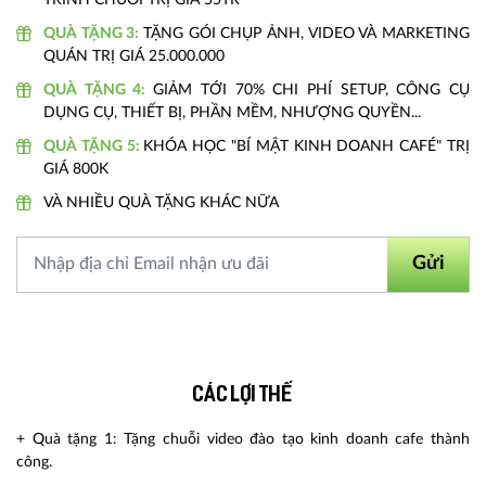
QUÀ TẶNG 3:
TẶNG GÓI CHỤP ẢNH, VIDEO VÀ MARKETING
QUÁN TRỊ GIÁ 25.000.000
QUÀ TẶNG 4:
GIẢM TỚI 70% CHI PHÍ SETUP, CÔNG CỤ
DỤNG CỤ, THIẾT BỊ, PHẦN MỀM, NHƯỢNG QUYỀN...
QUÀ TẶNG 5:
KHÓA HỌC "BÍ MẬT KINH DOANH CAFÉ" TRỊ
GIÁ 800K
VÀ NHIỀU QUÀ TẶNG KHÁC NỮA
Gửi
Các lợi thế
+ Quà tặng 1: Tặng chuỗi video đào tạo kinh doanh cafe thành
công.