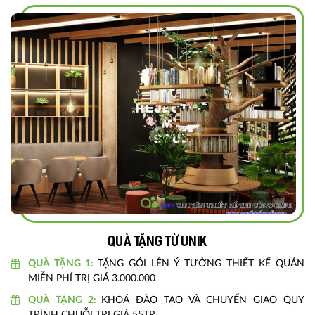
Quà tặng từ unik
QUÀ TẶNG 1:
TẶNG GÓI LÊN Ý TƯỞNG THIẾT KẾ QUÁN
MIỄN PHÍ TRỊ GIÁ 3.000.000
QUÀ TẶNG 2:
KHOÁ ĐÀO TẠO VÀ CHUYỂN GIAO QUY
TRÌNH CHUỖI TRỊ GIÁ 55TR