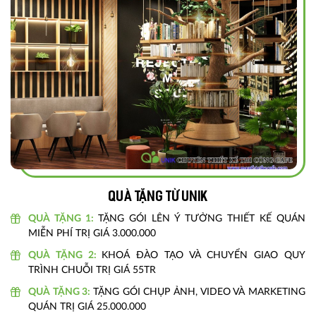
Quà tặng từ unik
QUÀ TẶNG 1:
TẶNG GÓI LÊN Ý TƯỞNG THIẾT KẾ QUÁN
MIỄN PHÍ TRỊ GIÁ 3.000.000
QUÀ TẶNG 2:
KHOÁ ĐÀO TẠO VÀ CHUYỂN GIAO QUY
TRÌNH CHUỖI TRỊ GIÁ 55TR
QUÀ TẶNG 3:
TẶNG GÓI CHỤP ẢNH, VIDEO VÀ MARKETING
QUÁN TRỊ GIÁ 25.000.000