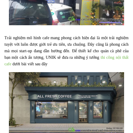
Trải nghiệm mô hình cafe mang phong cách hiện đại là một trải nghiệm
tuyệt vời luôn được giới trẻ ưu tiên, ưa chuộng. Đây cũng là phong cách
mà mọi start-up đang dần hướng đến. Để thiết kế cho quán cà phê của
bạn một cách ấn tượng, UNIK sẽ đưa ra những ý tưởng
thi công nội thất
cafe
dưới bài viết sau đây