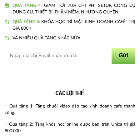
QUÀ TẶNG 4:
GIẢM TỚI 70% CHI PHÍ SETUP, CÔNG CỤ
DỤNG CỤ, THIẾT BỊ, PHẦN MỀM, NHƯỢNG QUYỀN...
QUÀ TẶNG 5:
KHÓA HỌC "BÍ MẬT KINH DOANH CAFÉ" TRỊ
GIÁ 800K
VÀ NHIỀU QUÀ TẶNG KHÁC NỮA
Gửi
Các lợi thế
+ Quà tặng 1: Tặng chuỗi video đào tạo kinh doanh cafe thành
công.
+ Quà tặng 2: Tặng khóa học online được bán trên Unica trị giá
800.000