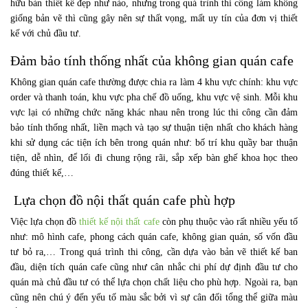
hữu bản thiết kế đẹp như nào, nhưng trong quá trình thi công làm không
giống bản vẽ thì cũng gây nên sự thất vọng, mất uy tín của đơn vị thiết
kế với chủ đầu tư.
Đảm bảo tính thống nhất của không gian quán cafe
Không gian quán cafe thường được chia ra làm 4 khu vực chính: khu vực
order và thanh toán, khu vực pha chế đồ uống, khu vực vệ sinh. Mỗi khu
vực lại có những chức năng khác nhau nên trong lúc thi công cần đảm
bảo tính thống nhất, liền mạch và tạo sự thuận tiện nhất cho khách hàng
khi sử dụng các tiện ích bên trong quán như: bố trí khu quầy bar thuận
tiện, dễ nhìn, để lối đi chung rộng rãi, sắp xếp bàn ghế khoa học theo
đúng thiết kế,…
Lựa chọn đồ nội thất quán cafe phù hợp
Việc lựa chọn đồ
thiết kế nội thất cafe
còn phụ thuộc vào rất nhiều yếu tố
như: mô hình cafe, phong cách quán cafe, không gian quán, số vốn đầu
tư bỏ ra,… Trong quá trình thi công, cần dựa vào bản vẽ thiết kế ban
đầu, diện tích quán cafe cũng như cân nhắc chi phí dự định đầu tư cho
quán mà chủ đầu tư có thể lựa chọn chất liệu cho phù hợp. Ngoài ra, bạn
cũng nên chú ý đến yếu tố màu sắc bởi vì sự cân đối tổng thể giữa màu