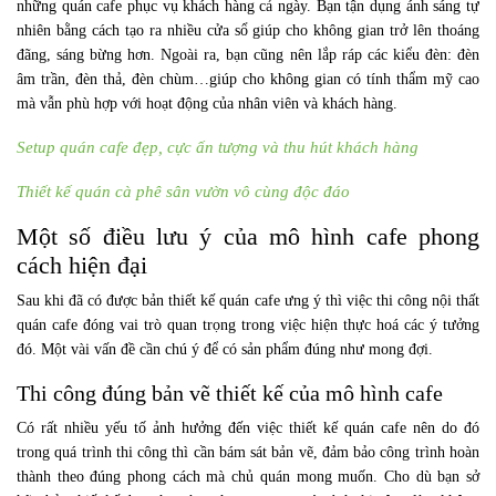
những quán cafe phục vụ khách hàng cả ngày. Bạn tận dụng ánh sáng tự
nhiên bằng cách tạo ra nhiều cửa sổ giúp cho không gian trở lên thoáng
đãng, sáng bừng hơn. Ngoài ra, bạn cũng nên lắp ráp các kiểu đèn: đèn
âm trần, đèn thả, đèn chùm…giúp cho không gian có tính thẩm mỹ cao
mà vẫn phù hợp với hoạt động của nhân viên và khách hàng.
Setup quán cafe đẹp, cực ấn tượng và thu hút khách hàng
Thiết kế quán cà phê sân vườn vô cùng độc đáo
Một số điều lưu ý của mô hình cafe phong
cách hiện đại
Sau khi đã có được bản thiết kế quán cafe ưng ý thì việc thi công nội thất
quán cafe đóng vai trò quan trọng trong việc hiện thực hoá các ý tưởng
đó. Một vài vấn đề cần chú ý để có sản phẩm đúng như mong đợi.
Thi công đúng bản vẽ thiết kế của mô hình cafe
Có rất nhiều yếu tố ảnh hưởng đến việc thiết kế quán cafe nên do đó
trong quá trình thi công thì cần bám sát bản vẽ, đảm bảo công trình hoàn
thành theo đúng phong cách mà chủ quán mong muốn. Cho dù bạn sở