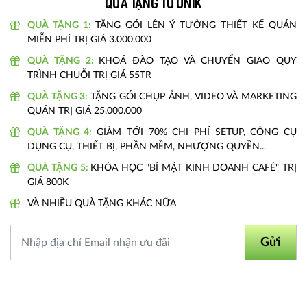
Quà tặng từ unik
QUÀ TẶNG 1:
TẶNG GÓI LÊN Ý TƯỞNG THIẾT KẾ QUÁN
MIỄN PHÍ TRỊ GIÁ 3.000.000
QUÀ TẶNG 2:
KHOÁ ĐÀO TẠO VÀ CHUYỂN GIAO QUY
TRÌNH CHUỖI TRỊ GIÁ 55TR
QUÀ TẶNG 3:
TẶNG GÓI CHỤP ẢNH, VIDEO VÀ MARKETING
QUÁN TRỊ GIÁ 25.000.000
QUÀ TẶNG 4:
GIẢM TỚI 70% CHI PHÍ SETUP, CÔNG CỤ
DỤNG CỤ, THIẾT BỊ, PHẦN MỀM, NHƯỢNG QUYỀN...
QUÀ TẶNG 5:
KHÓA HỌC "BÍ MẬT KINH DOANH CAFÉ" TRỊ
GIÁ 800K
VÀ NHIỀU QUÀ TẶNG KHÁC NỮA
Gửi