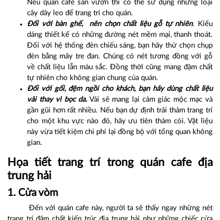
Nếu quán cafe sân vườn thì có thể sử dụng những loại
cây dây leo để trang trí cho quán.
Đối với bàn ghế, nên chọn chất liệu gỗ tự nhiên
. Kiểu
dáng thiết kế có những đường nét mềm mại, thanh thoát.
Đối với hệ thống đèn chiếu sáng, bạn hãy thử chọn chụp
đèn bằng mây tre đan. Chúng có nét tương đồng với gỗ
về chất liệu lẫn màu sắc. Đồng thời cũng mang đậm chất
tự nhiên cho không gian chung của quán.
Đối với gối, đệm ngồi cho khách, bạn hãy dùng chất liệu
vải thay vì bọc da.
Vải sẽ mang lại cảm giác mộc mạc và
gần gũi hơn rất nhiều. Nếu bạn dự định trải thảm trang trí
cho một khu vực nào đó, hãy ưu tiên thảm cói. Vật liệu
này vừa tiết kiệm chi phí lại đồng bộ với tổng quan không
gian.
Họa tiết trang trí trong quán cafe địa
trung hải
1. Cửa vòm
Đến với quán cafe này, người ta sẽ thấy ngay những nét
trang trí đậm chất kiến trúc địa trung hải như những chiếc cửa