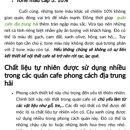
Tone màu cấp 3: 10%
Cuối cùng, những tone màu khác sẽ chiếm 10% không
gian quán, đóng vai trò để nhấn mạnh. Đồng thời giúp
quán
cafe địa trung hải
thêm tràn ngập màu sắc. Vừa tạo nên những
nét cá tính riêng biệt nhằm gây ấn tượng với khách hàng. Đó có
thể là màu đỏ gạch, cam đất, xanh olive, hồng san hô,… Tuy
nhiên bạn cần chú ý, tone màu này không được quá tương phản
với 2 tone màu còn lại.
Nếu không chúng sẽ không có sự liên
kết thiết kế nội thất cafe sẽ trở nên rời rạc, lạc quẻ.
Chất liệu tự nhiên được sử dụng nhiều
trong các quán cafe phong cách địa trung
hải
Phong cách thiết kế này chú trọng đến yếu tố thiên nhiên.
Chính bởi vậy, nội thất trong quán cafe sẽ
chủ yếu làm từ
các vật liệu như gỗ, tre,…
Các đồ nội thất có thể được để
mộc lộ ra chất liệu tự nhiên vốn có. Cây xanh cũng được
sử dụng nhiều trong phong cách quán này. Đó có thể là
những chậu cây to hoặc những bình hoa treo nho nhỏ.