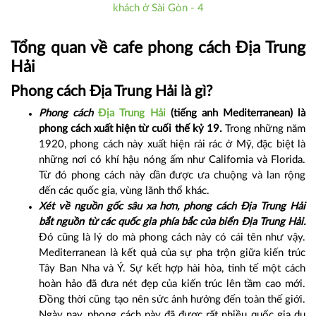
Tổng quan về cafe phong cách Địa Trung
Hải
Phong cách Địa Trung Hải là gì?
Phong cách
Địa Trung Hải
(tiếng anh Mediterranean) là
phong cách xuất hiện từ cuối thế kỷ 19.
Trong những năm
1920, phong cách này xuất hiện rải rác ở Mỹ, đặc biệt là
những nơi có khí hậu nóng ấm như California và Florida.
Từ đó phong cách này dần được ưa chuộng và lan rộng
đến các quốc gia, vùng lãnh thổ khác.
Xét về nguồn gốc sâu xa hơn, phong cách Địa Trung Hải
bắt nguồn từ các quốc gia phía bắc của biển Địa Trung Hải.
Đó cũng là lý do mà phong cách này có cái tên như vậy.
Mediterranean là kết quả của sự pha trộn giữa kiến trúc
Tây Ban Nha và Ý. Sự kết hợp hài hòa, tinh tế một cách
hoàn hảo đã đưa nét đẹp của kiến trúc lên tầm cao mới.
Đồng thời cũng tạo nên sức ảnh hưởng đến toàn thế giới.
Ngày nay, phong cách này đã được rất nhiều quốc gia du