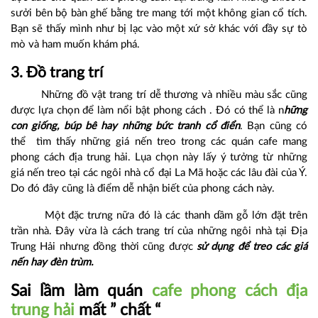
sưởi bên bộ bàn ghế bằng tre mang tới một không gian cổ tích.
Bạn sẽ thấy mình như bị lạc vào một xứ sở khác với đầy sự tò
mò và ham muốn khám phá.
3. Đồ trang trí
Những đồ vật trang trí dễ thương và nhiều màu sắc cũng
được lựa chọn để làm nổi bật phong cách . Đó có thể là n
hững
con giống, búp bê hay những bức tranh cổ điển
. Bạn cũng có
thể tìm thấy những giá nến treo trong các quán cafe mang
phong cách địa trung hải. Lụa chọn này lấy ý tưởng từ những
giá nến treo tại các ngôi nhà cổ đại La Mã hoặc các lâu đài của Ý.
Do đó đây cũng là điểm dễ nhận biết của phong cách này.
Một đặc trưng nữa đó là các thanh dầm gỗ lớn đặt trên
trần nhà. Đây vừa là cách trang trí của những ngôi nhà tại Địa
Trung Hải nhưng đồng thời cũng được
sử dụng để treo các giá
nến hay đèn trùm.
Sai lầm làm quán
cafe phong cách địa
trung hải
mất ” chất “