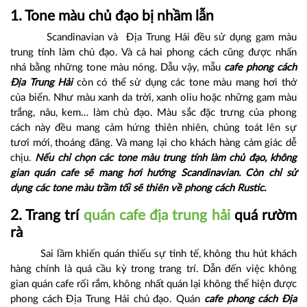
1. Tone màu chủ đạo bị nhầm lẫn
Scandinavian và Địa Trung Hải đều sử dụng gam màu
trung tính làm chủ đạo. Và cả hai phong cách cũng được nhấn
nhá bằng những tone màu nóng. Dẫu vậy, mẫu
cafe phong cách
Địa Trung Hải
còn có thể sử dụng các tone màu mang hơi thở
của biển. Như màu xanh da trời, xanh oliu hoặc những gam màu
trắng, nâu, kem… làm chủ đạo. Màu sắc đặc trưng của phong
cách này đều mang cảm hứng thiên nhiên, chúng toát lên sự
tươi mới, thoáng đãng. Và mang lại cho khách hàng cảm giác dễ
chịu.
Nếu chỉ chọn các tone màu trung tính làm chủ đạo, không
gian quán cafe sẽ mang hơi hướng Scandinavian. Còn chỉ sử
dụng các tone màu trầm tối sẽ thiên về phong cách Rustic.
2. Trang trí
quán cafe địa trung hải
quá rườm
rà
Sai lầm khiến quán thiếu sự tinh tế, không thu hút khách
hàng chính là quá cầu kỳ trong trang trí. Dẫn đến việc không
gian quán cafe rối rắm, không nhất quán lại không thể hiện được
phong cách Địa Trung Hải chủ đạo. Quán
cafe phong cách Địa