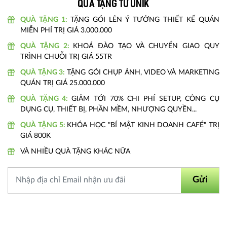
Quà tặng từ unik
QUÀ TẶNG 1:
TẶNG GÓI LÊN Ý TƯỞNG THIẾT KẾ QUÁN
MIỄN PHÍ TRỊ GIÁ 3.000.000
QUÀ TẶNG 2:
KHOÁ ĐÀO TẠO VÀ CHUYỂN GIAO QUY
TRÌNH CHUỖI TRỊ GIÁ 55TR
QUÀ TẶNG 3:
TẶNG GÓI CHỤP ẢNH, VIDEO VÀ MARKETING
QUÁN TRỊ GIÁ 25.000.000
QUÀ TẶNG 4:
GIẢM TỚI 70% CHI PHÍ SETUP, CÔNG CỤ
DỤNG CỤ, THIẾT BỊ, PHẦN MỀM, NHƯỢNG QUYỀN...
QUÀ TẶNG 5:
KHÓA HỌC "BÍ MẬT KINH DOANH CAFÉ" TRỊ
GIÁ 800K
VÀ NHIỀU QUÀ TẶNG KHÁC NỮA
Gửi