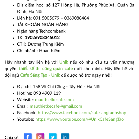
Địa điểm học: số 127 Hồng Hà, Phường Phúc Xá, Quận Ba
Đình, Hà Nội
Liên hệ: 091 5005679 – 0369088484
TÀI KHOẢN NGÂN HÀNG
Ngân hàng Techcombank
TK:
19026903345012
CTK: Dương Trung Kiếm
Chi nhánh: Hoàn Kiếm
Hãy nhanh tay liên hệ với
Unik
nếu có nhu cầu tư vấn nhượng
quyền,
thiết kế thi công quán cafe
mới cho mình. Hãy liên hệ với
đội ngũ
Cafe Sáng Tạo - Unik
để được hỗ trợ ngay nhé!!
Địa chỉ: 158 Võ Chí Công - Tây Hồ - Hà Nội
Hotline: 098 4909 119
Website:
mauthietkecafe.com
Email:
mauthietkecafe@gmail.com​
Facebook:
https://www.facebook.com/cafesangtaobshop
Youtube:
https://www.youtube.com/@UnikCafeSangTao
Chia sẻ: