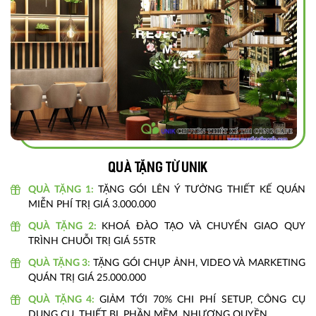
Quà tặng từ unik
QUÀ TẶNG 1:
TẶNG GÓI LÊN Ý TƯỞNG THIẾT KẾ QUÁN
MIỄN PHÍ TRỊ GIÁ 3.000.000
QUÀ TẶNG 2:
KHOÁ ĐÀO TẠO VÀ CHUYỂN GIAO QUY
TRÌNH CHUỖI TRỊ GIÁ 55TR
QUÀ TẶNG 3:
TẶNG GÓI CHỤP ẢNH, VIDEO VÀ MARKETING
QUÁN TRỊ GIÁ 25.000.000
QUÀ TẶNG 4:
GIẢM TỚI 70% CHI PHÍ SETUP, CÔNG CỤ
DỤNG CỤ, THIẾT BỊ, PHẦN MỀM, NHƯỢNG QUYỀN...