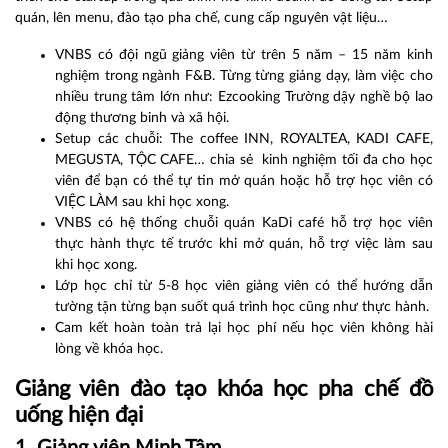
quán, lên menu, đào tạo pha chế, cung cấp nguyên vật liệu…
VNBS có đội ngũ giảng viên từ trên 5 năm – 15 năm kinh
nghiệm trong ngành F&B. Từng từng giảng dạy, làm việc cho
nhiều trung tâm lớn như: Ezcooking Trường dậy nghề bộ lao
động thương binh và xã hội.
Setup các chuỗi: The coffee INN, ROYALTEA, KADI CAFE,
MEGUSTA, TỘC CAFE… chia sẻ kinh nghiệm tối đa cho học
viên để bạn có thể tự tin mở quán hoặc hỗ trợ học viên có
VIỆC LÀM sau khi học xong.
VNBS có hệ thống chuỗi quán KaDi café hỗ trợ học viên
thực hành thực tế trước khi mở quán, hỗ trợ việc làm sau
khi học xong.
Lớp học chỉ từ 5-8 học viên giảng viên có thể hướng dẫn
tường tận từng bạn suốt quá trình học cũng như thực hành.
Cam kết hoàn toàn trả lại học phí nếu học viên không hài
lòng về khóa học.
Giảng viên đào tạo khóa học pha chế đồ
uống hiện đại