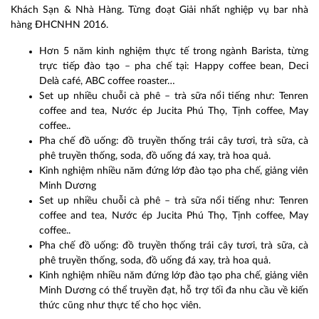
Khách Sạn & Nhà Hàng. Từng đoạt Giải nhất nghiệp vụ bar nhà
hàng ĐHCNHN 2016.
Hơn 5 năm kinh nghiệm thực tế trong ngành Barista, từng
trực tiếp đào tạo – pha chế tại: Happy coffee bean, Deci
Delà café, ABC coffee roaster…
Set up nhiều chuỗi cà phê – trà sữa nổi tiếng như: Tenren
coffee and tea, Nước ép Jucita Phú Thọ, Tịnh coffee, May
coffee..
Pha chế đồ uống: đồ truyền thống trái cây tươi, trà sữa, cà
phê truyền thống, soda, đồ uống đá xay, trà hoa quả.
Kinh nghiệm nhiều năm đứng lớp đào tạo pha chế, giảng viên
Minh Dương
Set up nhiều chuỗi cà phê – trà sữa nổi tiếng như: Tenren
coffee and tea, Nước ép Jucita Phú Thọ, Tịnh coffee, May
coffee..
Pha chế đồ uống: đồ truyền thống trái cây tươi, trà sữa, cà
phê truyền thống, soda, đồ uống đá xay, trà hoa quả.
Kinh nghiệm nhiều năm đứng lớp đào tạo pha chế, giảng viên
Minh Dương có thể truyền đạt, hỗ trợ tối đa nhu cầu về kiến
thức cũng như thực tế cho học viên.