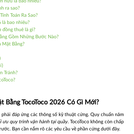
ện hữu là bao nhiêu?
nh ra sao?
 Tính Toán Ra Sao?
 là bao nhiêu?
 đồng thuê là gì?
 Bằng Gồm Những Bước Nào?
a Mặt Bằng?
)
í)
n Tránh?
coToco?
ặt Bằng TocoToco 2026 Có Gì Mới?
phải đáp ứng các thông số kỹ thuật cứng. Quy chuẩn năm
i ưu quy trình vận hành tại quầy
. TocoToco không còn chấp
trước. Bạn cần nắm rõ các yêu cầu về phần cứng dưới đây.