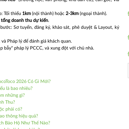
: Tối thiểu
1km
(nội thành) hoặc
2-3km
(ngoại thành).
tổng doanh thu dự kiến
.
ước: Sơ tuyển, đăng ký, khảo sát, phê duyệt & Layout, ký
t và Pháp lý để đánh giá khách quan.
"Sập bẫy" pháp lý PCCC, và xung đột với chủ nhà.
TocoToco 2026 Có Gì Mới?
iểu là bao nhiêu?
gồm những gì?
nh Thu?
ộc phải có?
iao thông hiệu quả?
ch Bảo Hộ Như Thế Nào?