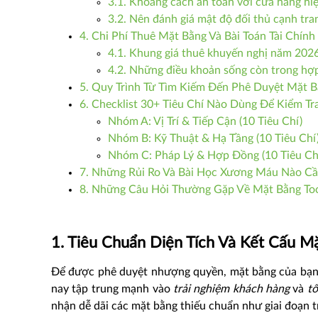
3.1. Khoảng cách an toàn với cửa hàng hi
3.2. Nên đánh giá mật độ đối thủ cạnh tra
4. Chi Phí Thuê Mặt Bằng Và Bài Toán Tài Chính
4.1. Khung giá thuê khuyến nghị năm 2026
4.2. Những điều khoản sống còn trong hợp
5. Quy Trình Từ Tìm Kiếm Đến Phê Duyệt Mặt
6. Checklist 30+ Tiêu Chí Nào Dùng Để Kiểm Tr
Nhóm A: Vị Trí & Tiếp Cận (10 Tiêu Chí)
Nhóm B: Kỹ Thuật & Hạ Tầng (10 Tiêu Chí
Nhóm C: Pháp Lý & Hợp Đồng (10 Tiêu Ch
7. Những Rủi Ro Và Bài Học Xương Máu Nào Cầ
8. Những Câu Hỏi Thường Gặp Về Mặt Bằng To
1. Tiêu Chuẩn Diện Tích Và Kết Cấu M
Để được phê duyệt nhượng quyền, mặt bằng của bạn 
nay tập trung mạnh vào
trải nghiệm khách hàng
và
tố
nhận dễ dãi các mặt bằng thiếu chuẩn như giai đoạn 