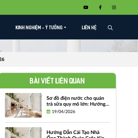
KINH NGHIỆM - Ý TƯỞNG
LIÊN HỆ
26
Bài viết liên quan
Sơ đồ điện nước cho quán
trà sữa quy mô lớn: Hướng
dẫn chi tiết và bản vẽ miễn
19/04/2026
phí
Hướng Dẫn Cải Tạo Nhà