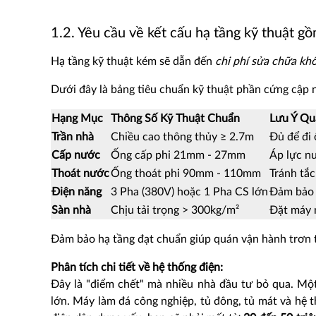
1.2. Yêu cầu về kết cấu hạ tầng kỹ thuật g
Hạ tầng kỹ thuật kém sẽ dẫn đến
chi phí sửa chữa kh
Dưới đây là bảng tiêu chuẩn kỹ thuật phần cứng cập 
Hạng Mục
Thông Số Kỹ Thuật Chuẩn
Lưu Ý Qu
Trần nhà
Chiều cao thông thủy ≥ 2.7m
Đủ để đi 
Cấp nước
Ống cấp phi 21mm - 27mm
Áp lực n
Thoát nước
Ống thoát phi 90mm - 110mm
Tránh tắc
Điện năng
3 Pha (380V) hoặc 1 Pha CS lớn
Đảm bảo 
Sàn nhà
Chịu tải trọng > 300kg/m²
Đặt máy 
Đảm bảo hạ tầng đạt chuẩn giúp quán vận hành trơn t
Phân tích chi tiết về hệ thống điện:
Đây là "điểm chết" mà nhiều nhà đầu tư bỏ qua. Một
lớn. Máy làm đá công nghiệp, tủ đông, tủ mát và hệ 