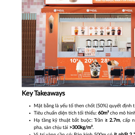
Key Takeaways
Mặt bằng là yếu tố then chốt (50%) quyết định
Tiêu chuẩn diện tích tối thiểu:
60m²
cho mô hình
Hạ tầng kỹ thuật bắt buộc: Trần
≥ 2.7m
, cấp 
pha, sàn chịu tải
>300kg/m²
.
Vị trí vàng cần có: Bán kính 500m có
ít nhất 2