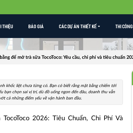
ỚI THIỆU
BÁO GIÁ
CÁC DỰ ÁN THIẾT KẾ
THI CÔNG
bằng để mở trà sữa TocoToco: Yêu cầu, chi phí và tiêu chuẩn 20
h khốc liệt chưa từng có. Bạn có biết rằng mặt bằng chiếm tới
bạn chọn sai vị trí, dù đồ uống ngon đến đâu, doanh thu vẫn
u vớt cả những điểm yếu về vận hành ban đầu.
TocoToco 2026: Tiêu Chuẩn, Chi Phí Và