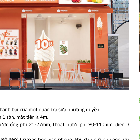
 thành bại của một quán trà sữa nhượng quyền.
 1 sàn, mặt tiền
≥ 4m
.
nước ống phi 21-27mm, thoát nước phi 90-110mm, điện 3
 "mỏ neo"
(trường học, văn phòng, khu dân cư), căn góc, vỉa