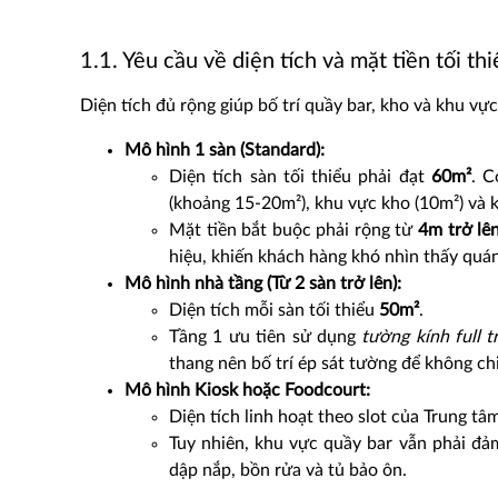
1.1. Yêu cầu về diện tích và mặt tiền tối th
Diện tích đủ rộng giúp bố trí quầy bar, kho và khu vực
Mô hình 1 sàn (Standard):
Diện tích sàn tối thiểu phải đạt
60m²
. C
(khoảng 15-20m²), khu vực kho (10m²) và 
Mặt tiền bắt buộc phải rộng từ
4m trở lê
hiệu, khiến khách hàng khó nhìn thấy quán
Mô hình nhà tầng (Từ 2 sàn trở lên):
Diện tích mỗi sàn tối thiểu
50m²
.
Tầng 1 ưu tiên sử dụng
tường kính full t
thang nên bố trí ép sát tường để không ch
Mô hình Kiosk hoặc Foodcourt:
Diện tích linh hoạt theo slot của Trung t
Tuy nhiên, khu vực quầy bar vẫn phải đả
dập nắp, bồn rửa và tủ bảo ôn.