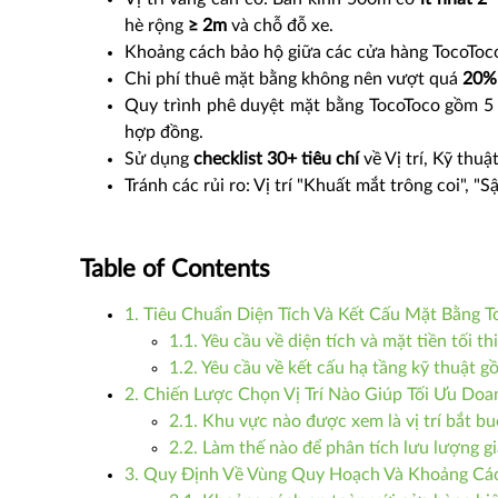
hè rộng
≥ 2m
và chỗ đỗ xe.
Khoảng cách bảo hộ giữa các cửa hàng TocoToco
Chi phí thuê mặt bằng không nên vượt quá
20% 
Quy trình phê duyệt mặt bằng TocoToco gồm 5 b
hợp đồng.
Sử dụng
checklist 30+ tiêu chí
về Vị trí, Kỹ thuậ
Tránh các rủi ro: Vị trí "Khuất mắt trông coi", 
Table of Contents
1. Tiêu Chuẩn Diện Tích Và Kết Cấu Mặt Bằng 
1.1. Yêu cầu về diện tích và mặt tiền tối th
1.2. Yêu cầu về kết cấu hạ tầng kỹ thuật 
2. Chiến Lược Chọn Vị Trí Nào Giúp Tối Ưu Doa
2.1. Khu vực nào được xem là vị trí bắt bu
2.2. Làm thế nào để phân tích lưu lượng g
3. Quy Định Về Vùng Quy Hoạch Và Khoảng Cá