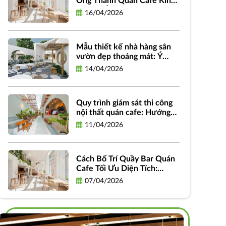
Ống Thành Quán Cafe Kinh
Doanh: Ý Tưởng, Quy Trình
16/04/2026
Và Chi Phí
Mẫu thiết kế nhà hàng sân
vườn đẹp thoáng mát: Ý
tưởng, phong cách và hình
14/04/2026
ảnh truyền cảm hứng
Quy trình giám sát thi công
nội thất quán cafe: Hướng
dẫn chi tiết từ A-Z dành cho
11/04/2026
chủ đầu tư
Cách Bố Trí Quầy Bar Quán
Cafe Tối Ưu Diện Tích:
Hướng Dẫn Thiết Kế Hiệu
07/04/2026
Quả và Thực Tiễn