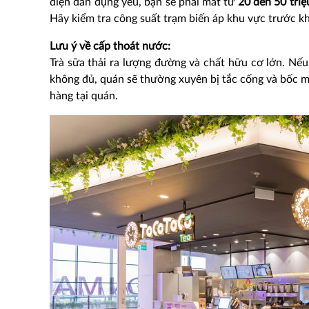
điện dân dụng yếu, bạn sẽ phải mất từ
20 đến 50 triệ
Hãy kiểm tra công suất trạm biến áp khu vực trước kh
Lưu ý về cấp thoát nước:
Trà sữa thải ra lượng đường và chất hữu cơ lớn. N
không đủ, quán sẽ thường xuyên bị tắc cống và bốc m
hàng tại quán.