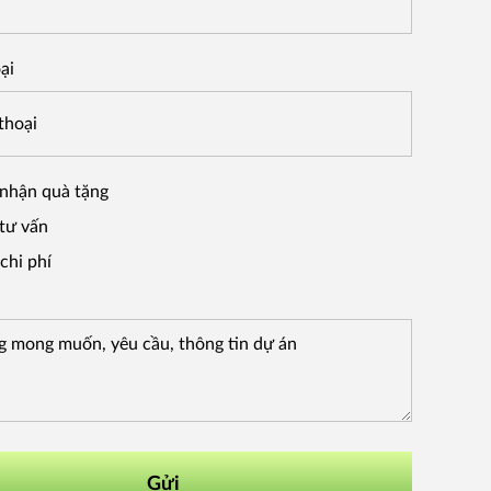
ại
nhận quà tặng
tư vấn
chi phí
Gửi