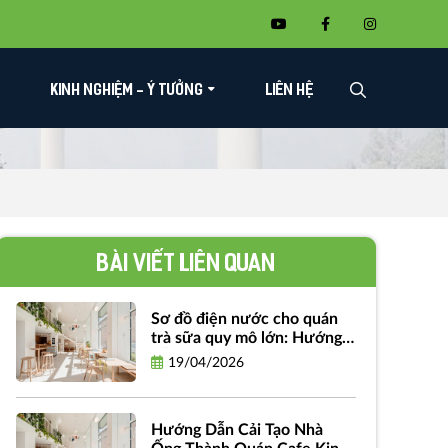
KINH NGHIỆM - Ý TƯỞNG
LIÊN HỆ
Bài viết liên quan
Sơ đồ điện nước cho quán
trà sữa quy mô lớn: Hướng
dẫn chi tiết và bản vẽ miễn
19/04/2026
phí
Hướng Dẫn Cải Tạo Nhà