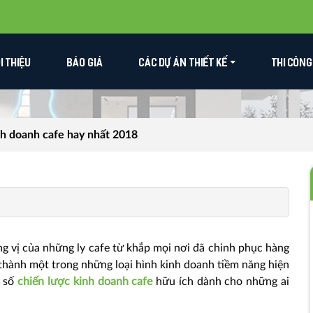
ỚI THIỆU
BÁO GIÁ
CÁC DỰ ÁN THIẾT KẾ
THI CÔNG
nh doanh cafe hay nhất 2018
g vị của những ly cafe từ khắp mọi nơi đã chinh phục hàng
ở thành một trong những loại hình kinh doanh tiềm năng hiện
t số
chiến lược kinh doanh cafe
hữu ích dành cho những ai