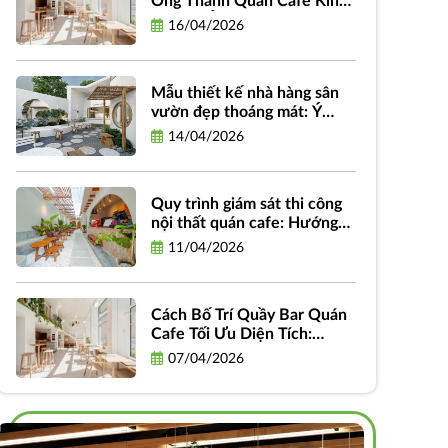
Ống Thành Quán Cafe Kinh
Doanh: Ý Tưởng, Quy Trình
16/04/2026
Và Chi Phí
Mẫu thiết kế nhà hàng sân
vườn đẹp thoáng mát: Ý
tưởng, phong cách và hình
14/04/2026
ảnh truyền cảm hứng
Quy trình giám sát thi công
nội thất quán cafe: Hướng
dẫn chi tiết từ A-Z dành cho
11/04/2026
chủ đầu tư
Cách Bố Trí Quầy Bar Quán
Cafe Tối Ưu Diện Tích:
Hướng Dẫn Thiết Kế Hiệu
07/04/2026
Quả và Thực Tiễn