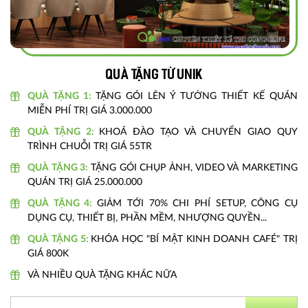
Quà tặng từ unik
QUÀ TẶNG 1:
TẶNG GÓI LÊN Ý TƯỞNG THIẾT KẾ QUÁN
MIỄN PHÍ TRỊ GIÁ 3.000.000
QUÀ TẶNG 2:
KHOÁ ĐÀO TẠO VÀ CHUYỂN GIAO QUY
TRÌNH CHUỖI TRỊ GIÁ 55TR
QUÀ TẶNG 3:
TẶNG GÓI CHỤP ẢNH, VIDEO VÀ MARKETING
QUÁN TRỊ GIÁ 25.000.000
QUÀ TẶNG 4:
GIẢM TỚI 70% CHI PHÍ SETUP, CÔNG CỤ
DỤNG CỤ, THIẾT BỊ, PHẦN MỀM, NHƯỢNG QUYỀN...
QUÀ TẶNG 5:
KHÓA HỌC "BÍ MẬT KINH DOANH CAFÉ" TRỊ
GIÁ 800K
VÀ NHIỀU QUÀ TẶNG KHÁC NỮA