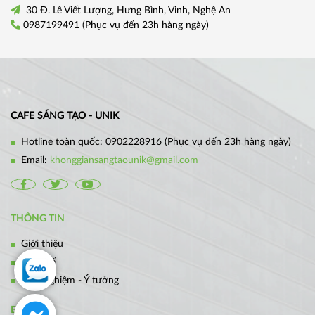
30 Đ. Lê Viết Lượng, Hưng Bình, Vinh, Nghệ An
0987199491
(Phục vụ đến 23h hàng ngày)
CAFE SÁNG TẠO - UNIK
Hotline toàn quốc:
0902228916
(Phục vụ đến 23h hàng ngày)
Email:
khonggiansangtaounik@gmail.com
THÔNG TIN
Giới thiệu
Thiết kế
Kinh nghiệm - Ý tưởng
BẢN ĐỒ