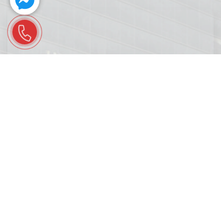
FANPAGE
© 2026 © Copyright by mauthietkecafe.com. All rights reserved.
Designed by VicoGroup.vn.
: