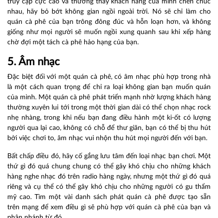
truy cập cực cao và thường thấy khách hàng của mình chen chúc
nhau, hãy bỏ bớt không gian ngồi ngoài trời. Nó sẽ chỉ làm cho
quán cà phê của bạn trông đông đúc và hỗn loạn hơn, và không
giống như mọi người sẽ muốn ngồi xung quanh sau khi xếp hàng
chờ đợi một tách cà phê hảo hạng của bạn.
5. Âm nhạc
Đặc biệt đối với một quán cà phê, có âm nhạc phù hợp trong nhà
là một cách quan trọng để chỉ ra loại không gian bạn muốn quán
của mình. Một quán cà phê phát triển mạnh nhờ lượng khách hàng
thường xuyên lui tới trong một thời gian dài có thể chọn nhạc rock
nhẹ nhàng, trong khi nếu bạn đang điều hành một ki-ốt có lượng
người qua lại cao, không có chỗ để thư giãn, bạn có thể bị thu hút
bởi việc chơi to, âm nhạc vui nhộn thu hút mọi người đến với bạn.
Bất chấp điều đó, hãy cố gắng lưu tâm đến loại nhạc bạn chơi. Một
thứ gì đó quá chung chung có thể gây khó chịu cho những khách
hàng nghe nhạc đó trên radio hàng ngày, nhưng một thứ gì đó quá
riêng và cụ thể có thể gây khó chịu cho những người có gu thẩm
mỹ cao. Tìm một vài danh sách phát quán cà phê được tạo sẵn
trên mạng để xem điều gì sẽ phù hợp với quán cà phê của bạn và
phân nhánh từ đó.