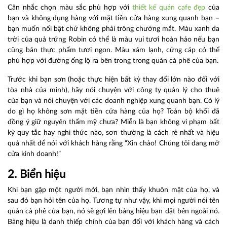
Cân nhắc chọn màu sắc phù hợp với
thiết kế quán cafe đẹp
của
bạn và không đụng hàng với mặt tiền cửa hàng xung quanh bạn –
bạn muốn nổi bật chứ không phải trông chướng mắt. Màu xanh da
trời của quả trứng Robin có thể là màu vui tươi hoàn hảo nếu bạn
cũng bán thực phẩm tươi ngon. Màu xám lạnh, cứng cáp có thể
phù hợp với đường ống lộ ra bên trong trong quán cà phê của bạn.
Trước khi bạn sơn (hoặc thực hiện bất kỳ thay đổi lớn nào đối với
tòa nhà của mình), hãy nói chuyện với công ty quản lý cho thuê
của bạn và nói chuyện với các doanh nghiệp xung quanh bạn. Có lý
do gì họ không sơn mặt tiền cửa hàng của họ? Toàn bộ khối đã
đồng ý giữ nguyên thẩm mỹ chưa? Miễn là bạn không vi phạm bất
kỳ quy tắc hay nghi thức nào, sơn thường là cách rẻ nhất và hiệu
quả nhất để nói với khách hàng rằng “Xin chào! Chúng tôi đang mở
cửa kinh doanh!”
2. Biển hiệu
Khi bạn gặp một người mới, bạn nhìn thấy khuôn mặt của họ, và
sau đó bạn hỏi tên của họ. Tương tự như vậy, khi mọi người nói tên
quán cà phê của bạn, nó sẽ gợi lên bảng hiệu bạn đặt bên ngoài nó.
Bảng hiệu là danh thiếp chính của bạn đối với khách hàng và cách