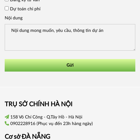
Dự toán chi phí
Nội dung
Gửi
TRỤ SỞ CHÍNH HÀ NỘI
158 Võ Chí Công - Q.Tây Hồ - Hà Nội
0902228916
(Phục vụ đến 23h hàng ngày)
Cơ sở
ĐÀ NẴNG