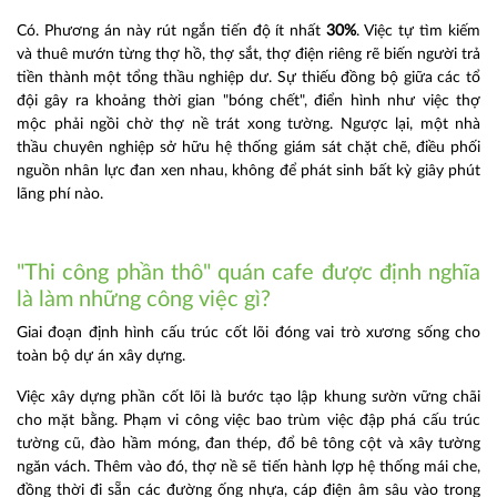
Có. Phương án này rút ngắn tiến độ ít nhất
30%
. Việc tự tìm kiếm
và thuê mướn từng thợ hồ, thợ sắt, thợ điện riêng rẽ biến người trả
tiền thành một tổng thầu nghiệp dư. Sự thiếu đồng bộ giữa các tổ
đội gây ra khoảng thời gian "bóng chết", điển hình như việc thợ
mộc phải ngồi chờ thợ nề trát xong tường. Ngược lại, một nhà
thầu chuyên nghiệp sở hữu hệ thống giám sát chặt chẽ, điều phối
nguồn nhân lực đan xen nhau, không để phát sinh bất kỳ giây phút
lãng phí nào.
"Thi công phần thô" quán cafe được định nghĩa
là làm những công việc gì?
Giai đoạn định hình cấu trúc cốt lõi đóng vai trò xương sống cho
toàn bộ dự án xây dựng.
Việc xây dựng phần cốt lõi là bước tạo lập khung sườn vững chãi
cho mặt bằng. Phạm vi công việc bao trùm việc đập phá cấu trúc
tường cũ, đào hầm móng, đan thép, đổ bê tông cột và xây tường
ngăn vách. Thêm vào đó, thợ nề sẽ tiến hành lợp hệ thống mái che,
đồng thời đi sẵn các đường ống nhựa, cáp điện âm sâu vào trong