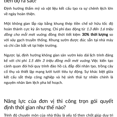
tiến độ ra sao?
Định hướng thẩm mỹ và vật liệu kết cấu tạo ra sự chênh lệch lớn
về ngày hoàn thiện.
Một không gian lắp ráp bằng khung thép tiền chế sở hữu tốc độ
hoàn thành cực kỳ ấn tượng. Chi phí dao động từ
1.3 đến 1.6 triệu
đồng cho mỗi mét vuông
, đồng thời tiết kiệm
30% thời lượng
so
với xây gạch truyền thống. Khung sườn được đúc sẵn tại nhà máy
và chỉ cần bắt vít tại hiện trường.
Ngược lại, định hướng không gian sân vườn kéo dài lịch trình đáng
kể với chi phí
1.5 đến 3 triệu đồng mỗi mét vuông
. Việc kiến tạo
cảnh quan đòi hỏi quy trình đào hồ cá, đắp đồi nhân tạo, trồng cây
cổ thụ và thiết lập mạng lưới tưới tiêu tự động. Sự khác biệt giữa
kết cấu sắt thép công nghiệp và hệ sinh thái tự nhiên chính là
nguyên nhân làm lệch pha kế hoạch.
Năng lực của đơn vị thi công trọn gói quyết
định thời gian như thế nào?
Trình độ chuyên môn của nhà thầu là yếu tố then chốt giúp duy trì