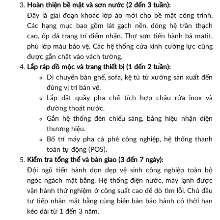
Hoàn thiện bề mặt và sơn nước (2 đến 3 tuần):
Đây là giai đoạn khoác lớp áo mới cho bề mặt công trình.
Các hạng mục bao gồm lát gạch nền, đóng hệ trần thạch
cao, ốp đá trang trí điểm nhấn. Thợ sơn tiến hành bả matit,
phủ lớp màu bảo vệ. Các hệ thống cửa kính cường lực cũng
được gắn chặt vào vách tường.
Lắp ráp đồ mộc và trang thiết bị (1 đến 2 tuần):
Di chuyển bàn ghế, sofa, kệ tủ từ xưởng sản xuất đến
đúng vị trí bản vẽ.
Lắp đặt quầy pha chế tích hợp chậu rửa inox và
đường thoát nước.
Gắn hệ thống đèn chiếu sáng, bảng hiệu nhận diện
thương hiệu.
Bố trí máy pha cà phê công nghiệp, hệ thống thanh
toán tự động (POS).
Kiểm tra tổng thể và bàn giao (3 đến 7 ngày):
Đội ngũ tiến hành dọn dẹp vệ sinh công nghiệp toàn bộ
ngóc ngách mặt bằng. Hệ thống điện nước, máy lạnh được
vận hành thử nghiệm ở công suất cao để dò tìm lỗi. Chủ đầu
tư tiếp nhận mặt bằng cùng biên bản bảo hành có thời hạn
kéo dài từ 1 đến 3 năm.