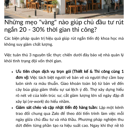
Những mẹo "vàng" nào giúp chủ đầu tư rút
ngắn 20 - 30% thời gian thi công?
Các biện pháp quản trị hiệu quả giúp rút ngắn tiến độ khoa học mà
không suy giảm chất lượng.
Việc tuân thủ 3 nguyên tắc thực chiến dưới đây bảo vệ nhà quản lý
khỏi tình trạng đội vốn thời gian.
Ưu tiên chọn dịch vụ trọn gói (Thiết kế & Thi công cùng 1
đơn vị):
Việc tách biệt người vẽ bản vẽ và người thợ cầm bay
luôn sinh ra mâu thuẫn. Giao khoán toàn bộ từ bản vẽ đến
cây búa giúp giảm thiểu sự sai lệch ý đồ. Thợ xây dựng hiểu
rõ nét vẽ của kiến trúc sư, cắt giảm lượng lớn số ngày đập đi
xây lại (
re-work
) do hiểu nhầm.
Giám sát chéo và cập nhật tiến độ hàng tuần:
Lập một kênh
trao đổi chung qua Zalo để theo dõi tiến trình làm việc mỗi
ngày giữa chủ đầu tư và nhà thầu. Phương pháp nghiệm thu
dứt điểm từng phần tạo ra hiệu suất cao. Ngay khi thợ nề tô