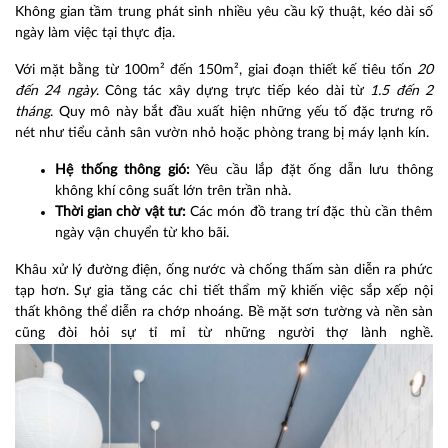
Không gian tầm trung phát sinh nhiều yêu cầu kỹ thuật, kéo dài số
ngày làm việc tại thực địa.
Với mặt bằng từ 100m² đến 150m², giai đoạn thiết kế tiêu tốn
20
đến 24 ngày
. Công tác xây dựng trực tiếp kéo dài từ
1.5 đến 2
tháng
. Quy mô này bắt đầu xuất hiện những yếu tố đặc trưng rõ
nét như tiểu cảnh sân vườn nhỏ hoặc phòng trang bị máy lạnh kín.
Hệ thống thông gió:
Yêu cầu lắp đặt ống dẫn lưu thông
không khí công suất lớn trên trần nhà.
Thời gian chờ vật tư:
Các món đồ trang trí đặc thù cần thêm
ngày vận chuyển từ kho bãi.
Khâu xử lý đường điện, ống nước và chống thấm sàn diễn ra phức
tạp hơn. Sự gia tăng các chi tiết thẩm mỹ khiến việc sắp xếp nội
thất không thể diễn ra chớp nhoáng. Bề mặt sơn tường và nền sàn
cũng đòi hỏi sự tỉ mỉ từ những người thợ lành nghề.