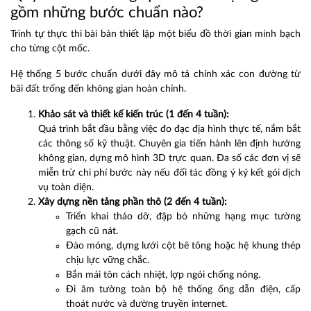
gồm những bước chuẩn nào?
Trình tự thực thi bài bản thiết lập một biểu đồ thời gian minh bạch
cho từng cột mốc.
Hệ thống 5 bước chuẩn dưới đây mô tả chính xác con đường từ
bãi đất trống đến không gian hoàn chỉnh.
Khảo sát và thiết kế kiến trúc (1 đến 4 tuần):
Quá trình bắt đầu bằng việc đo đạc địa hình thực tế, nắm bắt
các thông số kỹ thuật. Chuyên gia tiến hành lên định hướng
không gian, dựng mô hình 3D trực quan. Đa số các đơn vị sẽ
miễn trừ chi phí bước này nếu đối tác đồng ý ký kết gói dịch
vụ toàn diện.
Xây dựng nền tảng phần thô (2 đến 4 tuần):
Triển khai tháo dỡ, đập bỏ những hạng mục tường
gạch cũ nát.
Đào móng, dựng lưới cột bê tông hoặc hệ khung thép
chịu lực vững chắc.
Bắn mái tôn cách nhiệt, lợp ngói chống nóng.
Đi âm tường toàn bộ hệ thống ống dẫn điện, cấp
thoát nước và đường truyền internet.