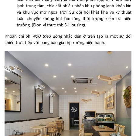
lạnh trung tâm, chia cắt nhiều phân khu phòng lạnh khép kín
và khu vực mở ngoài trời. Sự đòi hỏi khắt khe về kỹ thuật
luân chuyển không khí làm tăng thời lượng kiểm tra hiện
trường. (Đơn vị thực thi: S-Housing).
Khoản chi phí
450 triệu đồng
nhắc đến ở trên tạo ra một sự đối
chiếu trực tiếp với bảng báo giá thị trường hiện hành.