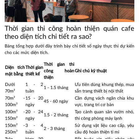
Thời gian thi công hoàn thiện quán cafe
theo diện tích chi tiết ra sao?
Bảng tổng hợp dưới đây trình bày chi tiết số ngày thực thi dự kiến
cho các mức diện tích.
Thời gian thi
Diện tích
Thời gian
công hoàn
Ghi chú kỹ thuật
mặt bằng
thiết kế
thiện
Dưới
1 - 2
Ưu tiên dùng khung thép, mua
1 - 1.5 tháng
70m²
tuần
sẵn trang thiết bị nội thất
70m² -
15 - 20
Cần dựng vách ngăn chia khu
45 - 60 ngày
100m²
ngày
vực, trang trí cơ bản
100m² -
20 - 24
Tạo cảnh quan sân vườn nhỏ,
1.5 - 2 tháng
150m²
ngày
thi công phòng máy lạnh
150m² -
3 - 4
Sử dụng vật liệu cao cấp, yêu
2 - 3 tháng
250m²
tuần
cầu độ hoàn thiện tỉ mỉ