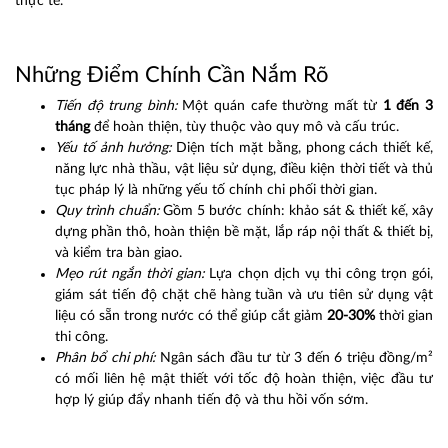
thực tế.
Những Điểm Chính Cần Nắm Rõ
Tiến độ trung bình:
Một quán cafe thường mất từ
1 đến 3
tháng
để hoàn thiện, tùy thuộc vào quy mô và cấu trúc.
Yếu tố ảnh hưởng:
Diện tích mặt bằng, phong cách thiết kế,
năng lực nhà thầu, vật liệu sử dụng, điều kiện thời tiết và thủ
tục pháp lý là những yếu tố chính chi phối thời gian.
Quy trình chuẩn:
Gồm 5 bước chính: khảo sát & thiết kế, xây
dựng phần thô, hoàn thiện bề mặt, lắp ráp nội thất & thiết bị,
và kiểm tra bàn giao.
Mẹo rút ngắn thời gian:
Lựa chọn dịch vụ thi công trọn gói,
giám sát tiến độ chặt chẽ hàng tuần và ưu tiên sử dụng vật
liệu có sẵn trong nước có thể giúp cắt giảm
20-30%
thời gian
thi công.
Phân bổ chi phí:
Ngân sách đầu tư từ 3 đến 6 triệu đồng/m²
có mối liên hệ mật thiết với tốc độ hoàn thiện, việc đầu tư
hợp lý giúp đẩy nhanh tiến độ và thu hồi vốn sớm.