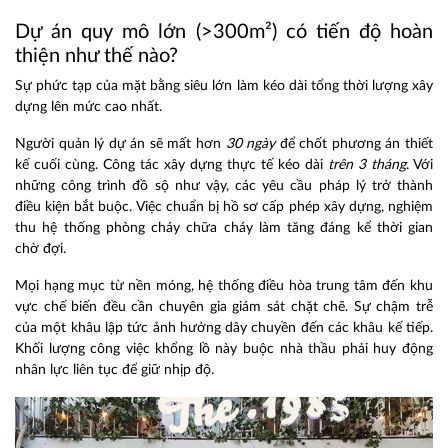
Dự án quy mô lớn (>300m²) có tiến độ hoàn
thiện như thế nào?
Sự phức tạp của mặt bằng siêu lớn làm kéo dài tổng thời lượng xây
dựng lên mức cao nhất.
Người quản lý dự án sẽ mất hơn
30 ngày
để chốt phương án thiết
kế cuối cùng. Công tác xây dựng thực tế kéo dài
trên 3 tháng
. Với
những công trình đồ sộ như vậy, các yêu cầu pháp lý trở thành
điều kiện bắt buộc. Việc chuẩn bị hồ sơ cấp phép xây dựng, nghiệm
thu hệ thống phòng cháy chữa cháy làm tăng đáng kể thời gian
chờ đợi.
Mọi hạng mục từ nền móng, hệ thống điều hòa trung tâm đến khu
vực chế biến đều cần chuyên gia giám sát chặt chẽ. Sự chậm trễ
của một khâu lập tức ảnh hưởng dây chuyền đến các khâu kế tiếp.
Khối lượng công việc khổng lồ này buộc nhà thầu phải huy động
nhân lực liên tục để giữ nhịp độ.