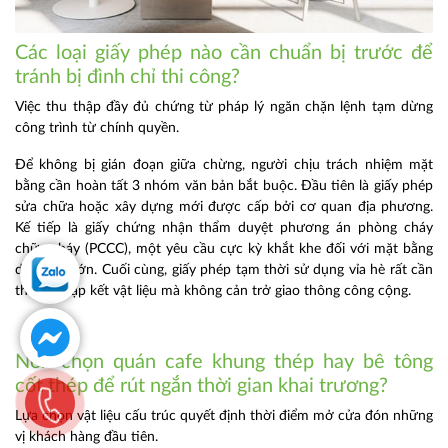
Các loại giấy phép nào cần chuẩn bị trước để
tránh bị đình chỉ thi công?
Việc thu thập đầy đủ chứng từ pháp lý ngăn chặn lệnh tạm dừng
công trình từ chính quyền.
Để không bị gián đoạn giữa chừng, người chịu trách nhiệm mặt
bằng cần hoàn tất 3 nhóm văn bản bắt buộc. Đầu tiên là giấy phép
sửa chữa hoặc xây dựng mới được cấp bởi cơ quan địa phương.
Kế tiếp là giấy chứng nhận thẩm duyệt phương án phòng cháy
chữa cháy (PCCC), một yêu cầu cực kỳ khắt khe đối với mặt bằng
diện tích lớn. Cuối cùng, giấy phép tạm thời sử dụng vỉa hè rất cần
thiết để tập kết vật liệu mà không cản trở giao thông công cộng.
Nên chọn quán cafe khung thép hay bê tông
cốt thép để rút ngắn thời gian khai trương?
Lựa chọn vật liệu cấu trúc quyết định thời điểm mở cửa đón những
vị khách hàng đầu tiên.