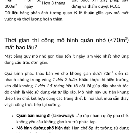
Trên
Hơn 30
Bắt buộc xin giấy phép xây
Hơn 3 tháng
300m²
ngày
dựng và thẩm duyệt PCCC
Dữ liệu bảng phản ánh tương quan tỷ lệ thuận giữa quy mô mét
vuông và thời lượng hoàn thiện.
Thời gian thi công mô hình quán nhỏ (<70m²)
mất bao lâu?
Mặt bằng quy mô nhỏ gọn tiêu tốn ít ngày làm việc nhất nhờ ứng
dụng cấu trúc đơn giản.
Quá trình phác thảo bản vẽ cho không gian dưới 70m² diễn ra
nhanh chóng trong vòng
1 đến 2 tuần
. Khâu thực thi hiện trường
kéo dài khoảng
1 đến 1.5 tháng
. Yếu tố cốt lõi giúp đẩy nhanh tốc
độ chính là việc sử dụng vật tư lắp ráp. Mô hình này ưu tiên khung
thép tiền chế, kết hợp cùng các trang thiết bị nội thất mua sẵn thay
vì gia công trực tiếp tại xưởng.
Quán bán mang đi (Take-away):
Lắp ráp nhanh quầy pha chế,
không yêu cầu không gian lưu trú phức tạp.
Mô hình đường phố hiện đại:
Hạn chế ốp lát tường, sử dụng