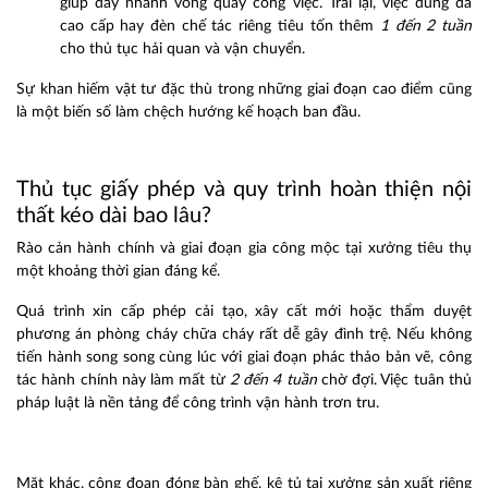
giúp đẩy nhanh vòng quay công việc. Trái lại, việc dùng đá
cao cấp hay đèn chế tác riêng tiêu tốn thêm
1 đến 2 tuần
cho thủ tục hải quan và vận chuyển.
Sự khan hiếm vật tư đặc thù trong những giai đoạn cao điểm cũng
là một biến số làm chệch hướng kế hoạch ban đầu.
Thủ tục giấy phép và quy trình hoàn thiện nội
thất kéo dài bao lâu?
Rào cản hành chính và giai đoạn gia công mộc tại xưởng tiêu thụ
một khoảng thời gian đáng kể.
Quá trình xin cấp phép cải tạo, xây cất mới hoặc thẩm duyệt
phương án phòng cháy chữa cháy rất dễ gây đình trệ. Nếu không
tiến hành song song cùng lúc với giai đoạn phác thảo bản vẽ, công
tác hành chính này làm mất từ
2 đến 4 tuần
chờ đợi. Việc tuân thủ
pháp luật là nền tảng để công trình vận hành trơn tru.
Mặt khác, công đoạn đóng bàn ghế, kệ tủ tại xưởng sản xuất riêng