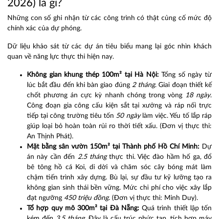
2026) là gì?
Những con số ghi nhận từ các công trình có thật củng cố mức độ
chính xác của dự phóng.
Dữ liệu khảo sát từ các dự án tiêu biểu mang lại góc nhìn khách
quan về năng lực thực thi hiện nay.
Không gian khung thép 100m² tại Hà Nội:
Tổng số ngày từ
lúc bắt đầu đến khi bàn giao đúng
2 tháng
. Giai đoạn thiết kế
chốt phương án cực kỳ nhanh chóng trong vòng
18 ngày
.
Công đoạn gia công cấu kiện sắt tại xưởng và ráp nối trực
tiếp tại công trường tiêu tốn
50 ngày
làm việc. Yếu tố lắp ráp
giúp loại bỏ hoàn toàn rủi ro thời tiết xấu. (Đơn vị thực thi:
An Thịnh Phát).
Mặt bằng sân vườn 150m² tại Thành phố Hồ Chí Minh:
Dự
án này cần đến
2.5 tháng
thực thi. Việc đào hầm hố ga, đổ
bê tông hồ cá Koi, di dời và chăm sóc cây bóng mát làm
chậm tiến trình xây dựng. Bù lại, sự đầu tư kỹ lưỡng tạo ra
không gian sinh thái bền vững. Mức chi phí cho việc xây lắp
đạt ngưỡng
450 triệu đồng
. (Đơn vị thực thi: Minh Duy).
Tổ hợp quy mô 300m² tại Đà Nẵng:
Quá trình thiết lập tốn
kém đến
3.5 tháng
. Đây là cấu trúc phức tạp, tích hợp máy