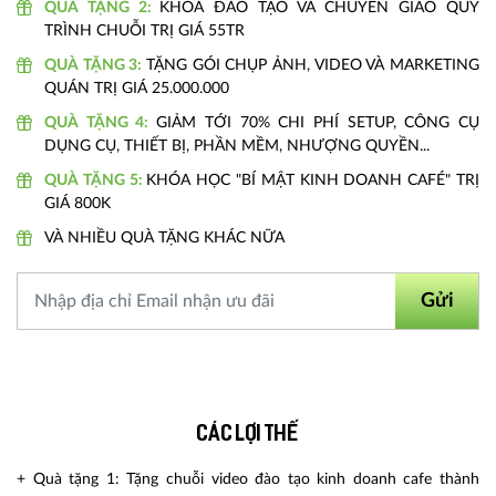
QUÀ TẶNG 2:
KHOÁ ĐÀO TẠO VÀ CHUYỂN GIAO QUY
TRÌNH CHUỖI TRỊ GIÁ 55TR
QUÀ TẶNG 3:
TẶNG GÓI CHỤP ẢNH, VIDEO VÀ MARKETING
QUÁN TRỊ GIÁ 25.000.000
QUÀ TẶNG 4:
GIẢM TỚI 70% CHI PHÍ SETUP, CÔNG CỤ
DỤNG CỤ, THIẾT BỊ, PHẦN MỀM, NHƯỢNG QUYỀN...
QUÀ TẶNG 5:
KHÓA HỌC "BÍ MẬT KINH DOANH CAFÉ" TRỊ
GIÁ 800K
VÀ NHIỀU QUÀ TẶNG KHÁC NỮA
Gửi
Các lợi thế
+ Quà tặng 1: Tặng chuỗi video đào tạo kinh doanh cafe thành