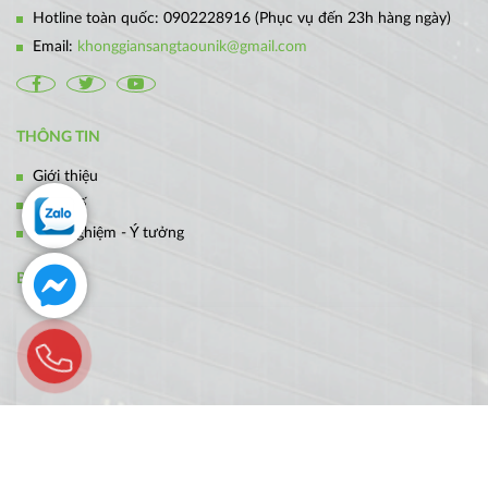
Hotline toàn quốc:
0902228916
(Phục vụ đến 23h hàng ngày)
Email:
khonggiansangtaounik@gmail.com
THÔNG TIN
Giới thiệu
Thiết kế
Kinh nghiệm - Ý tưởng
BẢN ĐỒ