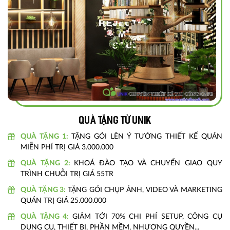
Quà tặng từ unik
QUÀ TẶNG 1:
TẶNG GÓI LÊN Ý TƯỞNG THIẾT KẾ QUÁN
MIỄN PHÍ TRỊ GIÁ 3.000.000
QUÀ TẶNG 2:
KHOÁ ĐÀO TẠO VÀ CHUYỂN GIAO QUY
TRÌNH CHUỖI TRỊ GIÁ 55TR
QUÀ TẶNG 3:
TẶNG GÓI CHỤP ẢNH, VIDEO VÀ MARKETING
QUÁN TRỊ GIÁ 25.000.000
QUÀ TẶNG 4:
GIẢM TỚI 70% CHI PHÍ SETUP, CÔNG CỤ
DỤNG CỤ, THIẾT BỊ, PHẦN MỀM, NHƯỢNG QUYỀN...