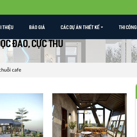
ỚI THIỆU
BÁO GIÁ
CÁC DỰ ÁN THIẾT KẾ
THI CÔNG
ộc đáo, cực thu
chuỗi cafe