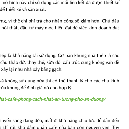
g mô hình này chỉ sử dụng các mối liên kết đã được thiết kế
ể thiết kế và sản xuất.
dựng, vì thế chi phí trả cho nhân công sẽ giảm hơn. Chủ đầu
í nội thất, đầu tư máy móc hiện đại để việc kinh doanh đạt
ép là khả năng tái sử dụng. Cơ bản khung nhà thép là các
cầu tháo dở, thay thế, sửa đổi cấu trúc cũng không vấn đề
i xây lại như nhà xây bằng gạch.
và không sử dụng nữa thì có thể thanh lý cho các chủ kinh
của khung để định giá nó cho hợp lý.
-that-cafe-phong-cach-nhat-an-tuong-pho-an-duong/
chuyển sang dạng dẻo, mất đi khả năng chịu lực dễ dẫn đến
a thì rất khó đảm quán cafe của bạn còn nguyên vẹn. Tuy