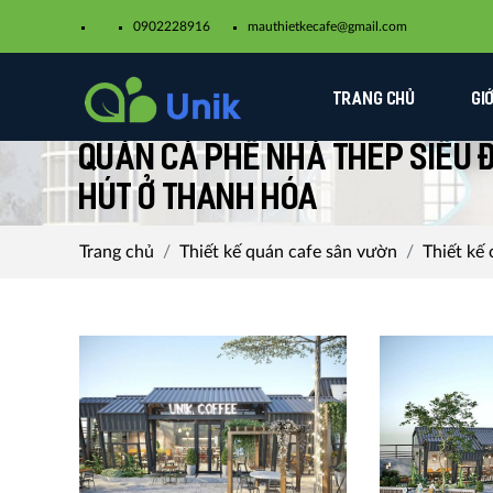
0902228916
mauthietkecafe@gmail.com​
TRANG CHỦ
GI
Quán cà phê nhà thép siêu đ
hút ở Thanh Hóa
Trang chủ
Thiết kế quán cafe sân vườn
Thiết kế 