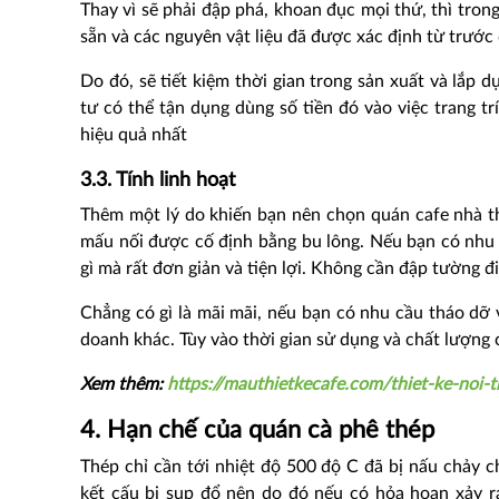
Thay vì sẽ phải đập phá, khoan đục mọi thứ, thì tron
sẵn và các nguyên vật liệu đã được xác định từ trước đ
Do đó, sẽ tiết kiệm thời gian trong sản xuất và lắp 
tư có thể tận dụng dùng số tiền đó vào việc trang tr
hiệu quả nhất
3.3. Tính linh hoạt
Thêm một lý do khiến bạn nên chọn quán cafe nhà th
mấu nối được cố định bằng bu lông. Nếu bạn có nhu 
gì mà rất đơn giản và tiện lợi. Không cần đập tường đ
Chẳng có gì là mãi mãi, nếu bạn có nhu cầu tháo dỡ 
doanh khác. Tùy vào thời gian sử dụng và chất lượng 
Xem thêm:
https://mauthietkecafe.com/thiet-ke-noi
4. Hạn chế của quán cà phê thép
Thép chỉ cần tới nhiệt độ 500 độ C đã bị nấu chảy 
kết cấu bị sụp đổ nên do đó nếu có hỏa hoạn xảy r